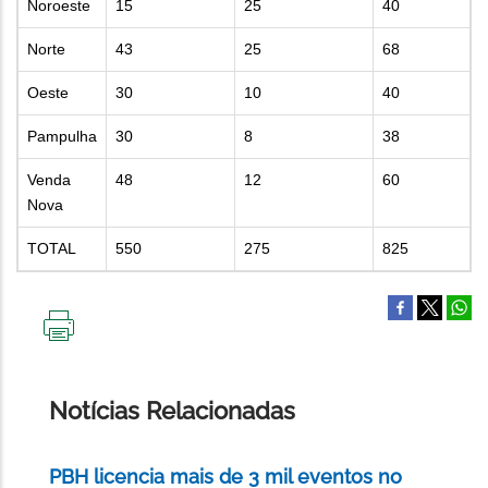
Noroeste
15
25
40
Norte
43
25
68
Oeste
30
10
40
Pampulha
30
8
38
Venda
48
12
60
Nova
TOTAL
550
275
825
IMPRIMIR
ESTA
PÁGINA
Notícias Relacionadas
PBH licencia mais de 3 mil eventos no