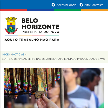
Pular
Portal
Acessibilidade
Alto Contraste
para
da
o
conteúdo
Prefeitura
O
principal
de
Belo
Horizonte
INÍCIO
-
NOTÍCIAS
-
Trilha
SORTEIO DE VAGAS EM FEIRAS DE ARTESANATO É ADIADO PARA OS DIAS 6 E 7/5
de
navegação