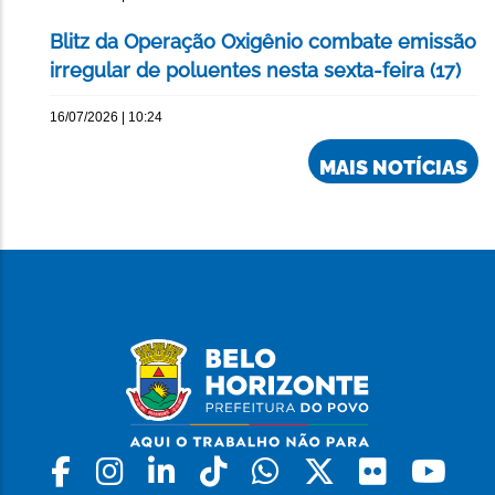
Blitz da Operação Oxigênio combate emissão
irregular de poluentes nesta sexta-feira (17)
16/07/2026 | 10:24
MAIS NOTÍCIAS
Facebook
Instagram
Linkedin
Tiktok
Whatsapp
X
Flickr
Yo