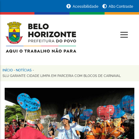
Pular
Portal
Acessibilidade
Alto Contraste
para
da
o
conteúdo
Prefeitura
O
principal
de
Belo
Horizonte
INÍCIO
-
NOTÍCIAS
-
Trilha
SLU GARANTE CIDADE LIMPA EM PARCERIA COM BLOCOS DE CARNAVAL
de
navegação