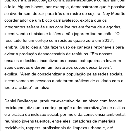
públicos e a preocupação com a sustentabilidade combinam com
a folia. Alguns blocos, por exemplo, demonstraram que é possível
se divertir sem deixar para trás um rastro de sujeira. Ney Mourão,
coordenador de um bloco carnavalesco, explica que os
integrantes saíram às ruas com lixeiras em forma de alegorias,
incentivando ritmistas e foliões a não jogarem lixo no chão. “O
resultado foi um cortejo com resíduo quase zero em 2018”,
lembra. Os foliões ainda fazem uso de canecas retornáveis para
evitar a produção desnecessária de resíduos. “Em nossos
ensaios e desfiles, incentivamos nossos batuqueiros a levarem
suas canecas e darem um basta aos copos descartáveis”,
explica. “Além de conscientizar a população pelas redes sociais,
incentivamos as pessoas a adotarem práticas de cuidado com o
lixo e a cidade”, enfatiza.
Daniel Bevilacqua, produtor-executivo de um bloco com foco na
reciclagem, diz que o cortejo propõe a democratização de estilos
e a prática da inclusão social, por meio da consciência ambiental,
reunindo jovens talentos, entre eles, catadores de materiais
recicláveis, rappers, profissionais da limpeza urbana e, até