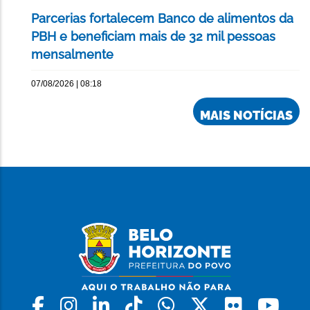
Parcerias fortalecem Banco de alimentos da
PBH e beneficiam mais de 32 mil pessoas
mensalmente
07/08/2026 | 08:18
MAIS NOTÍCIAS
Facebook
Instagram
Linkedin
Tiktok
Whatsapp
X
Flickr
Yo