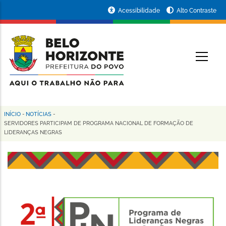
Pular
Portal
Acessibilidade
Alto Contraste
para
da
o
conteúdo
Prefeitura
O
principal
de
Belo
Horizonte
INÍCIO
-
NOTÍCIAS
-
Trilha
SERVIDORES PARTICIPAM DE PROGRAMA NACIONAL DE FORMAÇÃO DE
LIDERANÇAS NEGRAS
de
navegação