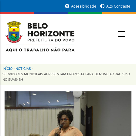
Pular
Portal
Acessibilidade
Alto Contraste
para
da
o
conteúdo
Prefeitura
O
principal
de
Belo
Horizonte
INÍCIO
-
NOTÍCIAS
-
Trilha
SERVIDORES MUNICIPAIS APRESENTAM PROPOSTA PARA DENUNCIAR RACISMO
NO SUAS-BH
de
navegação