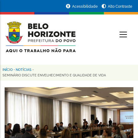
Pular
Portal
Acessibilidade
Alto Contraste
para
da
o
conteúdo
Prefeitura
O
principal
de
Belo
Horizonte
INÍCIO
-
NOTÍCIAS
-
Trilha
SEMINÁRIO DISCUTE ENVELHECIMENTO E QUALIDADE DE VIDA
de
navegação