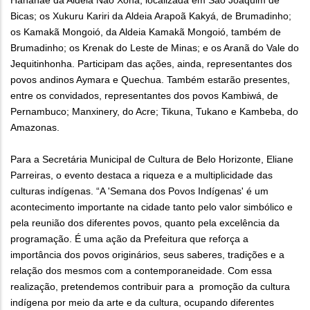
Hahãhãe da Aldeia Naô Xohã, localizada em São Joaquim de
Bicas; os Xukuru Kariri da Aldeia Arapoã Kakyá, de Brumadinho;
os Kamakã Mongoió, da Aldeia Kamakã Mongoió, também de
Brumadinho; os Krenak do Leste de Minas; e os Aranã do Vale do
Jequitinhonha. Participam das ações, ainda, representantes dos
povos andinos Aymara e Quechua. Também estarão presentes,
entre os convidados, representantes dos povos Kambiwá, de
Pernambuco; Manxinery, do Acre; Tikuna, Tukano e Kambeba, do
Amazonas.
Para a Secretária Municipal de Cultura de Belo Horizonte, Eliane
Parreiras, o evento destaca a riqueza e a multiplicidade das
culturas indígenas. “A 'Semana dos Povos Indígenas' é um
acontecimento importante na cidade tanto pelo valor simbólico e
pela reunião dos diferentes povos, quanto pela excelência da
programação. É uma ação da Prefeitura que reforça a
importância dos povos originários, seus saberes, tradições e a
relação dos mesmos com a contemporaneidade. Com essa
realização, pretendemos contribuir para a promoção da cultura
indígena por meio da arte e da cultura, ocupando diferentes