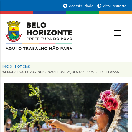
Pular
Portal
Acessibilidade
Alto Contraste
para
da
o
conteúdo
Prefeitura
O
principal
de
Belo
Horizonte
INÍCIO
-
NOTÍCIAS
-
Trilha
‘SEMANA DOS POVOS INDÍGENAS’ REÚNE AÇÕES CULTURAIS E REFLEXIVAS
de
navegação