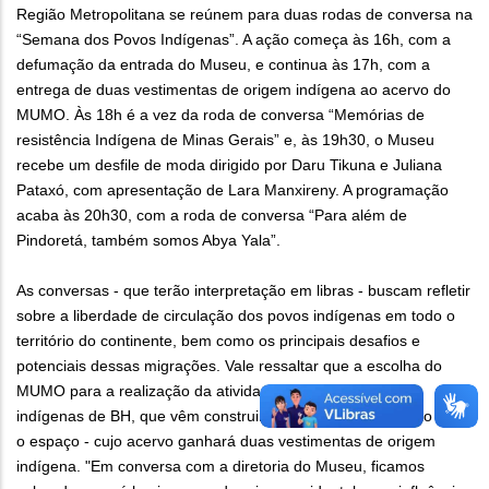
Região Metropolitana se reúnem para duas rodas de conversa na
“Semana dos Povos Indígenas”. A ação começa às 16h, com a
defumação da entrada do Museu, e continua às 17h, com a
entrega de duas vestimentas de origem indígena ao acervo do
MUMO. Às 18h é a vez da roda de conversa “Memórias de
resistência Indígena de Minas Gerais” e, às 19h30, o Museu
recebe um desfile de moda dirigido por Daru Tikuna e Juliana
Pataxó, com apresentação de Lara Manxireny. A programação
acaba às 20h30, com a roda de conversa “Para além de
Pindoretá, também somos Abya Yala”.
As conversas - que terão interpretação em libras - buscam refletir
sobre a liberdade de circulação dos povos indígenas em todo o
território do continente, bem como os principais desafios e
potenciais dessas migrações. Vale ressaltar que a escolha do
MUMO para a realização da atividade foi celebrada pelos
indígenas de BH, que vêm construindo uma recente relação com
o espaço - cujo acervo ganhará duas vestimentas de origem
indígena. "Em conversa com a diretoria do Museu, ficamos