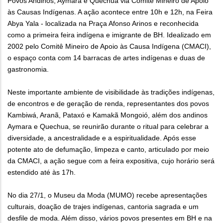
Povos Andinos, Aymara e Quechua via Comitê Mineiro de Apoio
às Causas Indígenas. A ação acontece entre 10h e 12h, na Feira
Abya Yala - localizada na Praça Afonso Arinos e reconhecida
como a primeira feira indígena e imigrante de BH. Idealizado em
2002 pelo Comitê Mineiro de Apoio às Causa Indígena (CMACI),
o espaço conta com 14 barracas de artes indígenas e duas de
gastronomia.
Neste importante ambiente de visibilidade às tradições indígenas,
de encontros e de geração de renda, representantes dos povos
Kambiwá, Aranã, Pataxó e Kamakã Mongoió, além dos andinos
Aymara e Quechua, se reunirão durante o ritual para celebrar a
diversidade, a ancestralidade e a espiritualidade. Após esse
potente ato de defumação, limpeza e canto, articulado por meio
da CMACI, a ação segue com a feira expositiva, cujo horário será
estendido até às 17h.
No dia 27/1, o Museu da Moda (MUMO) recebe apresentações
culturais, doação de trajes indígenas, cantoria sagrada e um
desfile de moda. Além disso, vários povos presentes em BH e na