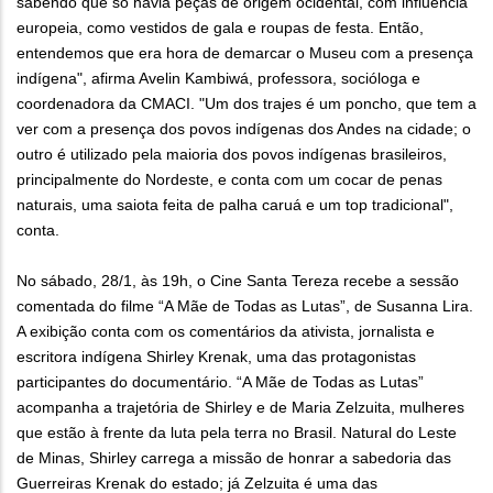
sabendo que só havia peças de origem ocidental, com influência
europeia, como vestidos de gala e roupas de festa. Então,
entendemos que era hora de demarcar o Museu com a presença
indígena", afirma Avelin Kambiwá, professora, socióloga e
coordenadora da CMACI. "Um dos trajes é um poncho, que tem a
ver com a presença dos povos indígenas dos Andes na cidade; o
outro é utilizado pela maioria dos povos indígenas brasileiros,
principalmente do Nordeste, e conta com um cocar de penas
naturais, uma saiota feita de palha caruá e um top tradicional",
conta.
No sábado, 28/1, às 19h, o Cine Santa Tereza recebe a sessão
comentada do filme “A Mãe de Todas as Lutas”, de Susanna Lira.
A exibição conta com os comentários da ativista, jornalista e
escritora indígena Shirley Krenak, uma das protagonistas
participantes do documentário. “A Mãe de Todas as Lutas”
acompanha a trajetória de Shirley e de Maria Zelzuita, mulheres
que estão à frente da luta pela terra no Brasil. Natural do Leste
de Minas, Shirley carrega a missão de honrar a sabedoria das
Guerreiras Krenak do estado; já Zelzuita é uma das