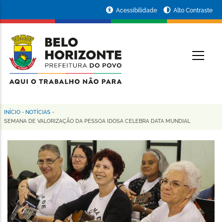
Pular
Portal
Acessibilidade
Alto Contraste
para
da
o
conteúdo
Prefeitura
O
principal
de
Belo
Horizonte
INÍCIO
-
NOTÍCIAS
-
Trilha
SEMANA DE VALORIZAÇÃO DA PESSOA IDOSA CELEBRA DATA MUNDIAL
de
navegação