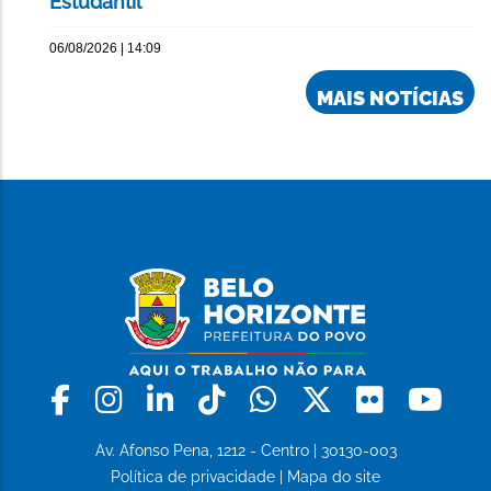
Estudantil
06/08/2026 | 14:09
MAIS NOTÍCIAS
Facebook
Instagram
Linkedin
Tiktok
Whatsapp
X
Flickr
Yo
Av. Afonso Pena, 1212 - Centro | 30130-003
Política de privacidade
|
Mapa do site