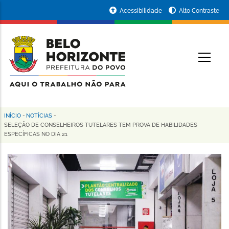
Pular
Portal
Acessibilidade
Alto Contraste
para
da
o
conteúdo
Prefeitura
O
principal
de
Belo
Horizonte
INÍCIO
-
NOTÍCIAS
-
Trilha
SELEÇÃO DE CONSELHEIROS TUTELARES TEM PROVA DE HABILIDADES
ESPECÍFICAS NO DIA 21
de
navegação