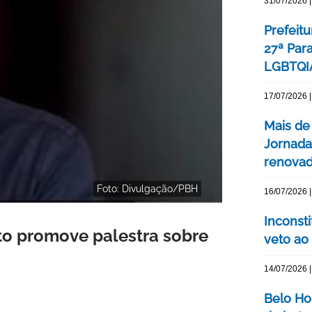
31/07/2026 |
Prefeitu
27ª Par
LGBTQIA
17/07/2026 |
Mais de
Jornada
renovada
Foto: Divulgação/PBH
16/07/2026 |
Inconst
to promove palestra sobre
veto ao
14/07/2026 |
Belo Ho