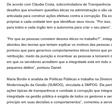
De acordo com Cláudia Costa, subcontroladora de Transparência
desafios que envolvem questões éticas na administração e são vár
articulada para construir ações efetivas contra a corrupção. Ela e
próprias e cada unidade tem que identificar seus riscos. “Por isso
para todos e cada órgão tem a autonomia para criar o seu plano”,
“Por que as pessoas cometem desvios éticos no trabalho?”, indago
abordou dez teorias que tentam explicar os motivos das pessoas 
pontuou que para gerarmos comportamentos éticos temos que pro
retribuição, medo da punição e incentivar as pessoas a tomarem d
em que os servidores acreditem que a integridade está em todo o lu
pequenos delitos”, pontuou Daniel.
Maria Bordin é analista de Políticas Públicas e trabalha na Direto
Modernização da Gestão (SUMOG), vinculada à SMPOG. Ela partic
ações típicas de transparência e combate à corrupção que integra
integridade na gestão pública é exigida de todos os gestores e se
princípio em suas decisões e comportamentos”, comentou a servi