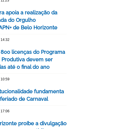
 11:23
ra apoia a realização da
ada do Orgulho
PN+ de Belo Horizonte
 14:32
 800 licenças do Programa
 Produtiva devem ser
s até o final do ano
 10:59
itucionalidade fundamenta
 feriado de Carnaval
 17:06
rizonte proíbe a divulgação