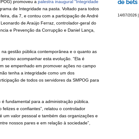
de bets
(SMPOG) promoveu a
palestra inaugural “Integridade
rama de Integridade na pasta. Voltado para todos
14/07/2026 |
-feira, dia 7, e contou com a participação de André
 Leonardo de Araújo Ferraz, controlador-geral do
ência e Prevenção da Corrupção e Daniel Lança,
de na gestão pública contemporânea e o quanto as
 preciso acompanhar esta evolução. “Ela é
G tem se empenhado em promover ações no campo
e não tenha a integridade como um dos
articipação de todos os servidores da SMPOG para
 é fundamental para a administração pública.
elizes e confiantes”, relatou o controlador
 é um valor pessoal e também das organizações e
entre nossos pares e em relação à sociedade”,