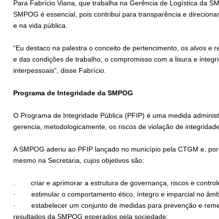
Para Fabrício Viana, que trabalha na Gerência de Logística da S
SMPOG é essencial, pois contribui para transparência e direciona
e na vida pública.
“Eu destaco na palestra o conceito de pertencimento, os alvos e 
e das condições de trabalho, o compromisso com a lisura e integr
interpessoais”, disse Fabrício.
Programa de Integridade da SMPOG
O Programa de Integridade Pública (PFIP) é uma medida administrat
gerencia, metodologicamente, os riscos de violação de integrid
A SMPOG aderiu ao PFIP lançado no município pela CTGM e, por 
mesmo na Secretaria, cujos objetivos são:
. criar e aprimorar a estrutura de governança, riscos e contr
· estimular o comportamento ético, íntegro e imparcial no âm
· estabelecer um conjunto de medidas para prevenção e remedi
resultados da SMPOG esperados pela sociedade;