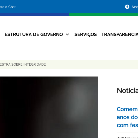
Portal
para o Chat
Ace
da
Prefeitura
ESTRUTURA DE GOVERNO
SERVIÇOS
TRANSPARÊNCI
Navegação
de
Principal
Belo
ESTRA SOBRE INTEGRIDADE
Horizonte
Notíci
Comemor
anos do
com fes