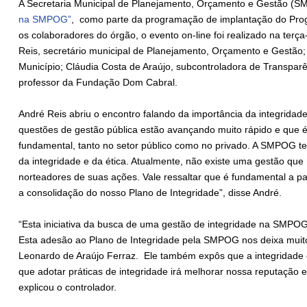
A Secretaria Municipal de Planejamento, Orçamento e Gestão 
na SMPOG”
, como parte da programação de implantação do Prog
os colaboradores do órgão, o evento on-line foi realizado na terça
Reis, secretário municipal de Planejamento, Orçamento e Gestão;
Município; Cláudia Costa de Araújo, subcontroladora de Transpar
professor da Fundação Dom Cabral.
André Reis abriu o encontro falando da importância da integrida
questões de gestão pública estão avançando muito rápido e que é
fundamental, tanto no setor público como no privado. A SMPO
da integridade e da ética. Atualmente, não existe uma gestão qu
norteadores de suas ações. Vale ressaltar que é fundamental a p
a consolidação do nosso Plano de Integridade”, disse André.
“Esta iniciativa da busca de uma gestão de integridade na SMPOG
Esta adesão ao Plano de Integridade pela SMPOG nos deixa muito f
Leonardo de Araújo Ferraz. Ele também expôs que a integridade
que adotar práticas de integridade irá melhorar nossa reputação 
explicou o controlador.