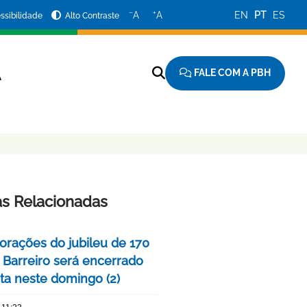
−
+
A
A
EN
PT
ES
ssibilidade
Alto Contraste
FALE COM A PBH
A
as Relacionadas
ações do jubileu de 170
 Barreiro será encerrado
ta neste domingo (2)