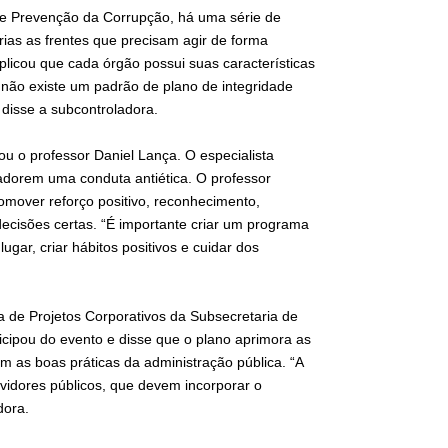
 e Prevenção da Corrupção, há uma série de
ias as frentes que precisam agir de forma
xplicou que cada órgão possui suas características
, não existe um padrão de plano de integridade
 disse a subcontroladora.
u o professor Daniel Lança. O especialista
adorem uma conduta antiética. O professor
mover reforço positivo, reconhecimento,
ecisões certas. “É importante criar um programa
gar, criar hábitos positivos e cuidar dos
ria de Projetos Corporativos da Subsecretaria de
ipou do evento e disse que o plano aprimora as
m as boas práticas da administração pública. “A
rvidores públicos, que devem incorporar o
dora.