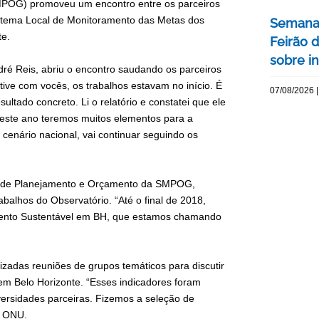
MPOG) promoveu um encontro entre os parceiros
 Sistema Local de Monitoramento das Metas dos
Semana 
te.
Feirão 
sobre int
ré Reis, abriu o encontro saudando os parceiros
tive com vocês, os trabalhos estavam no início. É
07/08/2026 |
tado concreto. Li o relatório e constatei que ele
 deste ano teremos muitos elementos para a
cenário nacional, vai continuar seguindo os
ia de Planejamento e Orçamento da SMPOG,
abalhos do Observatório. “Até o final de 2018,
imento Sustentável em BH, que estamos chamando
izadas reuniões de grupos temáticos para discutir
em Belo Horizonte. “Esses indicadores foram
iversidades parceiras. Fizemos a seleção de
a ONU.