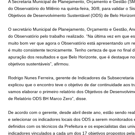
A Secretaria Municipal de Planejamento, Orçamento e Gestão (S
do Observatório do Milênio na quinta-feira, 30/8, para validar o
Objetivos de Desenvolvimento Sustentável (ODS) de Belo Horizon
O secretário Municipal de Planejamento, Orçamento e Gestão, And
do Observatório pelo trabalho realizado. “Na última vez em que es
muito bom ver que agora o Observatório está apresentando um resul
é muito consistente tecnicamente. Tenho certeza de que no final
apuração dos resultados e que Belo Horizonte, que é destaque no 
objetivos sustentáveis”, afirmou.
Rodrigo Nunes Ferreira, gerente de Indicadores da Subsecretar
explicou que o encontro teve o objetivo de dar continuidade aos tr
vamos elaborar o primeiro relatório dos Objetivos de Desenvolv
de Relatório ODS BH Marco Zero”, disse.
De acordo com o gerente, desde abril deste ano, estão sendo real
e selecionar os indicadores locais dos ODS a serem monitorados 
definidos com os técnicos da Prefeitura e os especialistas das un
indicadores vinculados a cada um dos 17 objetivos propostos pel