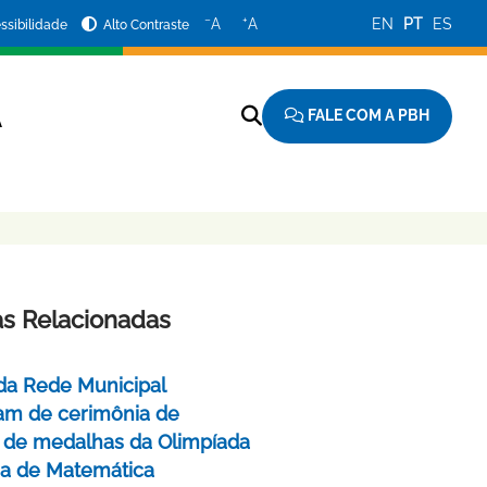
−
+
A
A
EN
PT
ES
ssibilidade
Alto Contraste
FALE COM A PBH
A
as Relacionadas
da Rede Municipal
pam de cerimônia de
 de medalhas da Olimpíada
ira de Matemática