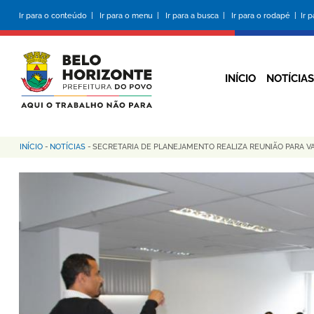
Pular
Ir para o conteúdo |
Ir para o menu |
Ir para a busca |
Ir para o rodapé |
Ir 
para
o
conteúdo
principal
INÍCIO
NOTÍCIAS
INÍCIO
-
NOTÍCIAS
-
SECRETARIA DE PLANEJAMENTO REALIZA REUNIÃO PARA V
Trilha
de
navegação