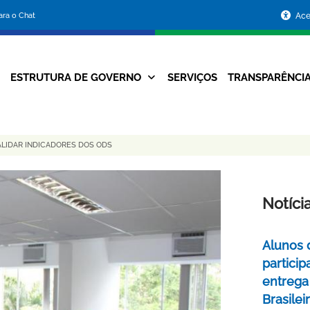
Portal
para o Chat
Ace
da
Prefeitura
ESTRUTURA DE GOVERNO
SERVIÇOS
TRANSPARÊNCI
Navegação
de
Principal
Belo
ALIDAR INDICADORES DOS ODS
Horizonte
Notíci
Alunos 
partici
entrega
Brasile