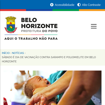
Pular
Portal
Acessibilidade
Alto Contraste
para
da
o
conteúdo
Prefeitura
O
principal
de
Belo
Horizonte
INÍCIO
-
NOTÍCIAS
-
Trilha
SÁBADO É DIA DE VACINAÇÃO CONTRA SARAMPO E POLIOMIELITE EM BELO
HORIZONTE
de
navegação