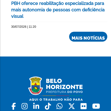
PBH oferece reabilitação especializada para
mais autonomia de pessoas com deficiência
visual
30/07/2026 | 11:20
MAIS NOTÍCIAS
Facebook
Instagram
Linkedin
Tiktok
Whatsapp
X
Flickr
Yo