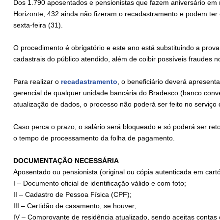
Dos 1.790 aposentados e pensionistas que fazem aniversário em m
Horizonte, 432 ainda não fizeram o recadastramento e podem ter
sexta-feira (31).
O procedimento é obrigatório e este ano está substituindo a prova 
cadastrais do público atendido, além de coibir possíveis fraudes 
Para realizar o
recadastramento
, o beneficiário deverá apresen
gerencial de qualquer unidade bancária do Bradesco (banco conv
atualização de dados, o processo não poderá ser feito no serviço
Caso perca o prazo, o salário será bloqueado e só poderá ser re
o tempo de processamento da folha de pagamento.
DOCUMENTAÇÃO NECESSÁRIA
Aposentado ou pensionista (original ou cópia autenticada em cartó
I – Documento oficial de identificação válido e com foto;
II – Cadastro de Pessoa Física (CPF);
III – Certidão de casamento, se houver;
IV – Comprovante de residência atualizado, sendo aceitas contas d