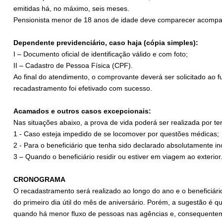
emitidas há, no máximo, seis meses.
Pensionista menor de 18 anos de idade deve comparecer acompan
Dependente previdenciário, caso haja (cópia simples):
I – Documento oficial de identificação válido e com foto;
II – Cadastro de Pessoa Física (CPF).
Ao final do atendimento, o comprovante deverá ser solicitado ao f
recadastramento foi efetivado com sucesso.
Acamados e outros casos excepcionais:
Nas situações abaixo, a prova de vida poderá ser realizada por te
1 - Caso esteja impedido de se locomover por questões médicas;
2 - Para o beneficiário que tenha sido declarado absolutamente in
3 – Quando o beneficiário residir ou estiver em viagem ao exterior
CRONOGRAMA
O recadastramento será realizado ao longo do ano e o beneficiário 
do primeiro dia útil do mês de aniversário. Porém, a sugestão é 
quando há menor fluxo de pessoas nas agências e, consequentem