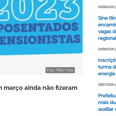
03/08/2026 |
Sine Iti
encamin
vagas 
regiona
03/08/2026 |
Inscriç
turma d
Foto: PBH/ Arte
energia 
28/07/2026 |
 março ainda não fizeram
Prefeit
mais du
auxiliar