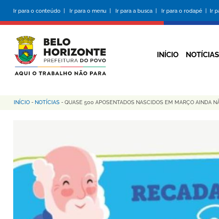
Pular
Ir para o conteúdo |
Ir para o menu |
Ir para a busca |
Ir para o rodapé |
Ir 
para
o
conteúdo
principal
INÍCIO
NOTÍCIAS
INÍCIO
-
NOTÍCIAS
-
QUASE 500 APOSENTADOS NASCIDOS EM MARÇO AINDA N
Trilha
de
navegação