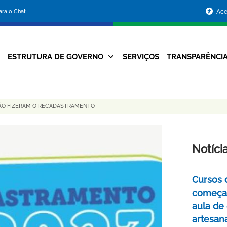
Portal
para o Chat
Ace
da
Prefeitura
ESTRUTURA DE GOVERNO
SERVIÇOS
TRANSPARÊNCI
Navegação
de
Principal
Belo
ÃO FIZERAM O RECADASTRAMENTO
Horizonte
Notíci
Cursos 
começa
aula de
artesan