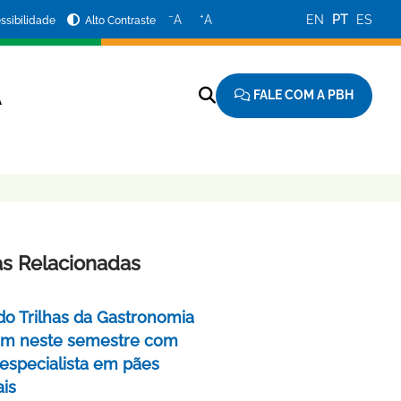
−
+
A
A
EN
PT
ES
ssibilidade
Alto Contraste
FALE COM A PBH
A
as Relacionadas
do Trilhas da Gastronomia
m neste semestre com
 especialista em pães
ais