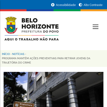
Pular
Portal
Acessibilidade
Alto Contraste
para
da
o
conteúdo
Prefeitura
O
principal
de
Belo
Horizonte
INÍCIO
-
NOTÍCIAS
-
Trilha
PROGRAMA MANTÉM AÇÕES PREVENTIVAS PARA RETIRAR JOVENS DA
TRAJETÓRIA DO CRIME
de
navegação