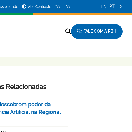
−
+
A
A
EN
PT
ES
ssibilidade
Alto Contraste
FALE COM A PBH
A
as Relacionadas
descobrem poder da
ncia Artificial na Regional