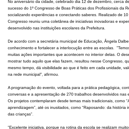
No aniversário da cidade, celebrado dia 12 de dezembro, cerc
sucesso do 1º Congresso de Boas Práticas dos Profissionais da R
socializando experiências e conectando saberes. Realizado de 10
Congresso reuniu uma coletânea de iniciativas inovadoras e exper
desenvolvido nas instituições escolares da Prefeitura.
De acordo com a secretária municipal de Educação, Ângela Dalben
conhecimento e fortalecer a interlocução entre as escolas. "Temo
muitas ações importantes que acontecem no interior delas. O dese
mostrar tudo aquilo que elas fazem, resultou nesse Congresso, que
mesmo tempo, dá visibilidade ao que é feito em cada unidade, val
na rede municipal", afirmou.
A programação do evento, voltada para a prática pedagógica, con
conversas e a apresentação de 270 trabalhos desenvolvidos nas e
Os projetos contemplaram desde temas mais tradicionais, como “A
aprendizagem”, até os inusitados, como “Raposando: da história i
das crianças”.
“Excelente iniciativa, porque na rotina da escola se realizam muit