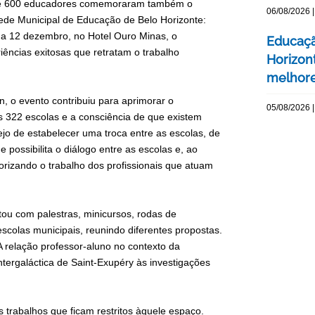
a de 600 educadores comemoraram também o
06/08/2026 |
ede Municipal de Educação de Belo Horizonte:
 a 12 dezembro, no Hotel Ouro Minas, o
Educaçã
iências exitosas que retratam o trabalho
Horizont
melhore
, o evento contribuiu para aprimorar o
05/08/2026 |
s 322 escolas e a consciência de que existem
jo de estabelecer uma troca entre as escolas, de
 possibilita o diálogo entre as escolas e, ao
orizando o trabalho dos profissionais que atuam
tou com palestras, minicursos, rodas de
scolas municipais, reunindo diferentes propostas.
 relação professor-aluno no contexto da
ntergaláctica de Saint-Exupéry às investigações
os trabalhos que ficam restritos àquele espaço.