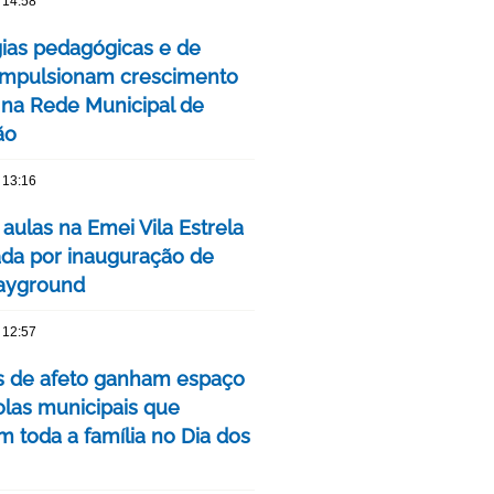
 14:58
gias pedagógicas e de
impulsionam crescimento
 na Rede Municipal de
ão
 13:16
 aulas na Emei Vila Estrela
da por inauguração de
ayground
 12:57
as de afeto ganham espaço
las municipais que
m toda a família no Dia dos