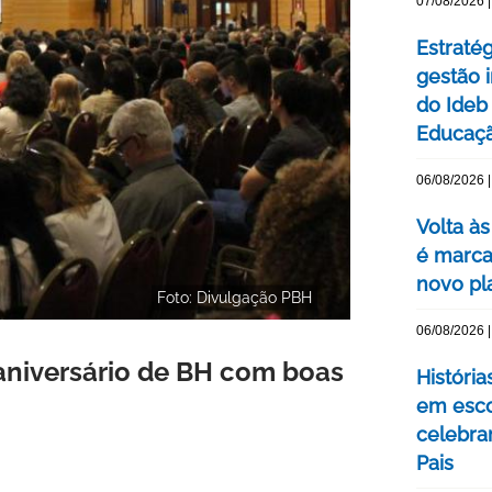
07/08/2026 |
Estraté
gestão 
do Ideb
Educaç
06/08/2026 |
Volta às
é marca
novo pl
Foto: Divulgação PBH
06/08/2026 |
 aniversário de BH com boas
Históri
em esco
celebra
Pais