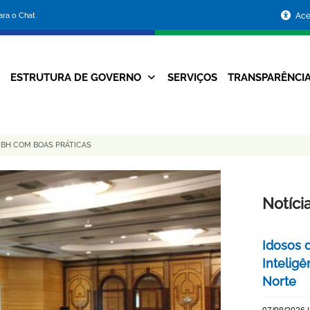
Portal
para o Chat
Ace
da
Prefeitura
ESTRUTURA DE GOVERNO
SERVIÇOS
TRANSPARÊNCI
Navegação
de
Principal
Belo
 BH COM BOAS PRÁTICAS
Horizonte
Notíci
Idosos 
Inteligê
Norte