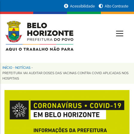
Pular
Portal
Acessibilidade
Alto Contraste
para
da
o
conteúdo
Prefeitura
O
principal
de
Belo
Horizonte
INÍCIO
-
NOTÍCIAS
-
Trilha
PREFEITURA VAI AUDITAR DOSES DAS VACINAS CONTRA COVID APLICADAS NOS
HOSPITAIS
de
navegação