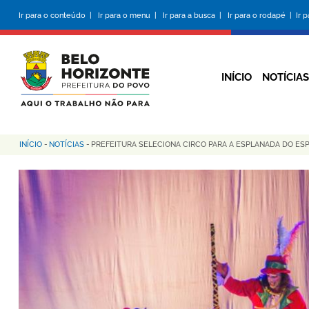
Pular
Ir para o conteúdo |
Ir para o menu |
Ir para a busca |
Ir para o rodapé |
Ir 
para
o
conteúdo
principal
INÍCIO
NOTÍCIAS
INÍCIO
-
NOTÍCIAS
-
PREFEITURA SELECIONA CIRCO PARA A ESPLANADA DO ESP
Trilha
de
navegação