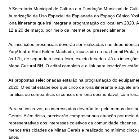
A Secretaria Municipal de Cultura e a Fundação Municipal de Cul
Autorização de Uso Especial da Esplanada do Espaço Cênico Yoshi
lona itinerante que irá integrar a programação do local em 2020. A
12 a 20 de março, por meio da internet ou presencialmente.
As inscrições presenciais deverão ser realizadas nas dependênci
Yagi/Teatro Raul Belém Machado, localizado na rua Leonil Prata, s
às 17h, de segunda a sexta-feira, exceto feriados. Já as inscriçõe
Mapa Cultural BH. O edital completo e o link para inscrições estã
As propostas selecionadas estarão na programação do equipament
2020. O edital estabelece que circo de lona itinerante é aquele e
famílias ou companhias circenses em lona desmontável, com lon
Para se inscrever, os interessados deverão ter pelo menos dois 
Gerais. Além disso, precisarão comprovar sua atuação por meio d
representativas dos interesses coletivos da comunidade circense
menos três cidades de Minas Gerais e realizado no mínimo cinco
anos.