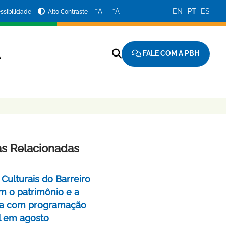
−
+
A
A
EN
PT
ES
ssibilidade
Alto Contraste
FALE COM A PBH
A
as Relacionadas
Culturais do Barreiro
m o patrimônio e a
a com programação
l em agosto