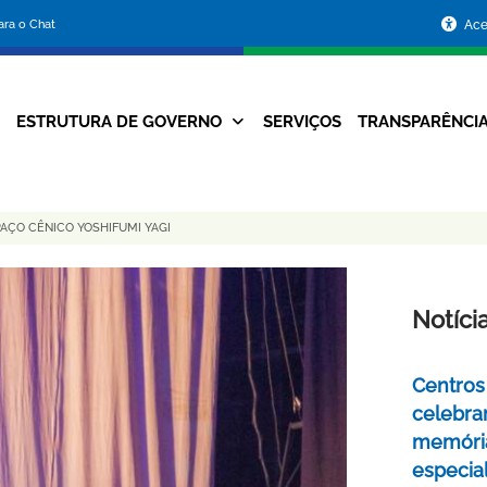
Portal
para o Chat
Ace
da
Prefeitura
ESTRUTURA DE GOVERNO
SERVIÇOS
TRANSPARÊNCI
Navegação
de
Principal
Belo
AÇO CÊNICO YOSHIFUMI YAGI
Horizonte
Notíci
Centros 
celebra
memóri
especia