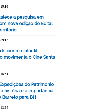
 15:16
talece a pesquisa em
om nova edição do Edital
rritório
 09:17
 de cinema infantil
iro movimenta o Cine Santa
 16:54
 Expedições do Patrimônio
a história e a importância
o Barreto para BH
 12:25