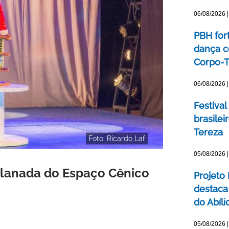
06/08/2026 |
PBH for
dança c
Corpo-Te
06/08/2026 |
Festival
brasile
Tereza
Foto: Ricardo Laf
05/08/2026 |
splanada do Espaço Cênico
Projeto
destaca 
do Abíli
05/08/2026 |