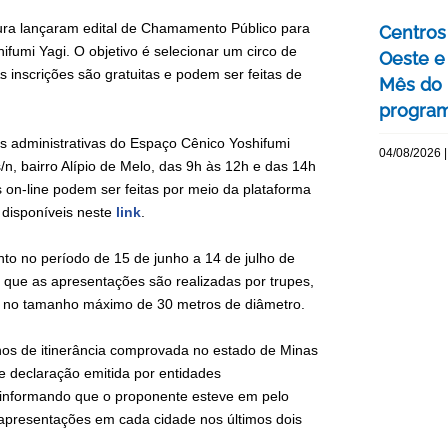
tura lançaram edital de Chamamento Público para
Centros 
fumi Yagi. O objetivo é selecionar um circo de
Oeste 
s inscrições são gratuitas e podem ser feitas de
Mês do 
program
as administrativas do Espaço Cênico Yoshifumi
04/08/2026 |
/n, bairro Alípio de Melo, das 9h às 12h e das 14h
s on-line podem ser feitas por meio da plataforma
o disponíveis neste
link
.
o no período de 15 de junho a 14 de julho de
m que as apresentações são realizadas por trupes,
a no tamanho máximo de 30 metros de diâmetro.
anos de itinerância comprovada no estado de Minas
e declaração emitida por entidades
, informando que o proponente esteve em pelo
 apresentações em cada cidade nos últimos dois