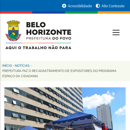
Pular
Portal
Acessibilidade
Alto Contraste
para
da
o
conteúdo
Prefeitura
O
principal
de
Belo
Horizonte
INÍCIO
-
NOTÍCIAS
-
Trilha
PREFEITURA FAZ O RECADASTRAMENTO DE EXPOSITORES DO PROGRAMA
ESPAÇO DA CIDADANIA
de
navegação