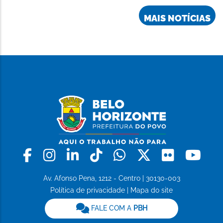
MAIS NOTÍCIAS
Facebook
Instagram
Linkedin
Tiktok
Whatsapp
X
Flickr
Yo
Av. Afonso Pena, 1212 - Centro | 30130-003
Política de privacidade
|
Mapa do site
FALE COM A
PBH