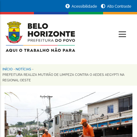
Pular
Portal
Acessibilidade
Alto Contraste
para
da
o
conteúdo
Prefeitura
O
principal
de
Belo
Horizonte
INÍCIO
-
NOTÍCIAS
-
Trilha
PREFEITURA REALIZA MUTIRÃO DE LIMPEZA CONTRA O AEDES AEGYPTI NA
REGIONAL OESTE
de
navegação