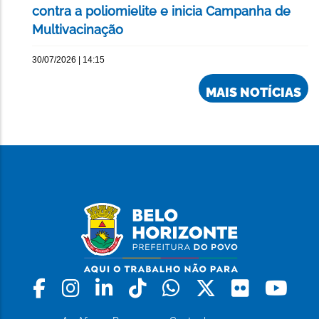
contra a poliomielite e inicia Campanha de
Multivacinação
30/07/2026 | 14:15
MAIS NOTÍCIAS
Facebook
Instagram
Linkedin
Tiktok
Whatsapp
X
Flickr
Yo