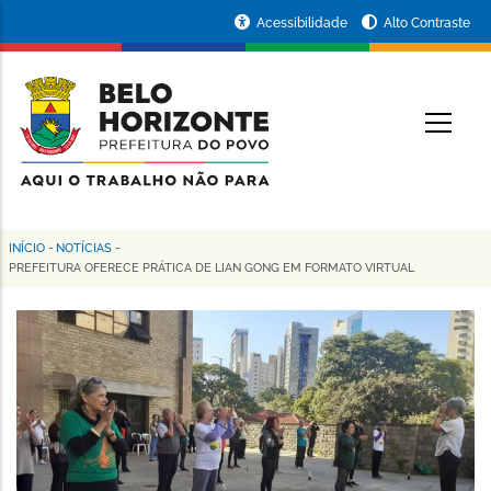
Pular
Portal
Acessibilidade
Alto Contraste
para
da
o
conteúdo
Prefeitura
O
principal
de
Belo
Horizonte
INÍCIO
-
NOTÍCIAS
-
Trilha
PREFEITURA OFERECE PRÁTICA DE LIAN GONG EM FORMATO VIRTUAL
de
navegação