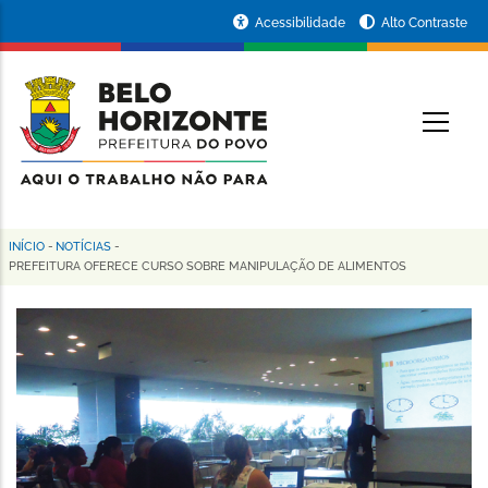
Pular
Portal
Acessibilidade
Alto Contraste
para
da
o
conteúdo
Prefeitura
O
principal
de
Belo
Horizonte
INÍCIO
-
NOTÍCIAS
-
Trilha
PREFEITURA OFERECE CURSO SOBRE MANIPULAÇÃO DE ALIMENTOS
de
navegação