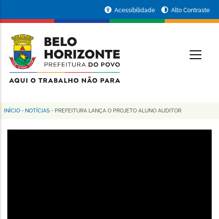
Pular
Portal
Acessibilidade
Alto Contraste
para
da
o
conteúdo
Prefeitura
O
principal
de
Belo
Horizonte
INÍCIO
-
NOTÍCIAS
-
PREFEITURA LANÇA O PROJETO ALUNO AUDITOR
Trilha
de
navegação