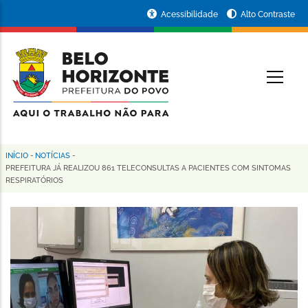
Pular
Portal
Acessibilidade
Alto Contraste
para
da
o
conteúdo
Prefeitura
O
principal
de
Belo
Horizonte
INÍCIO
-
NOTÍCIAS
-
Trilha
PREFEITURA JÁ REALIZOU 861 TELECONSULTAS A PACIENTES COM SINTOMAS
RESPIRATÓRIOS
de
navegação