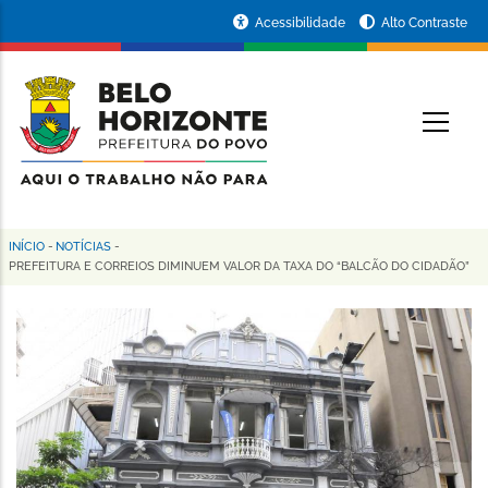
Pular
Portal
Acessibilidade
Alto Contraste
para
da
o
conteúdo
Prefeitura
O
principal
de
Belo
Horizonte
INÍCIO
-
NOTÍCIAS
-
Trilha
PREFEITURA E CORREIOS DIMINUEM VALOR DA TAXA DO “BALCÃO DO CIDADÃO”
de
navegação