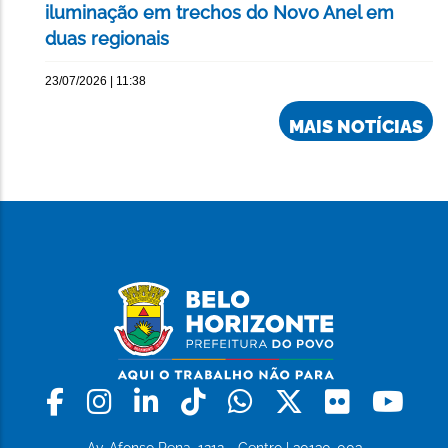
iluminação em trechos do Novo Anel em
duas regionais
23/07/2026 | 11:38
MAIS NOTÍCIAS
Facebook
Instagram
Linkedin
Tiktok
Whatsapp
X
Flickr
Yo