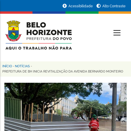
Pular
Portal
Acessibilidade
Alto Contraste
para
da
o
conteúdo
Prefeitura
O
principal
de
Belo
Horizonte
INÍCIO
-
NOTÍCIAS
-
Trilha
PREFEITURA DE BH INICIA REVITALIZAÇÃO DA AVENIDA BERNARDO MONTEIRO
de
navegação