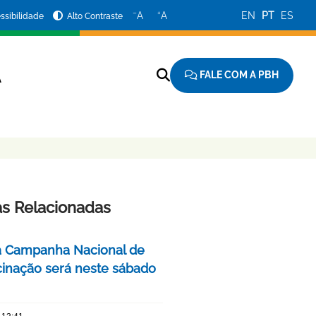
−
+
A
A
EN
PT
ES
ssibilidade
Alto Contraste
FALE COM A PBH
A
as Relacionadas
a Campanha Nacional de
cinação será neste sábado