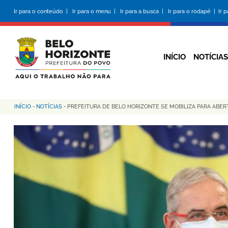
Pular
Ir para o conteúdo |
Ir para o menu |
Ir para a busca |
Ir para o rodapé |
Ir 
para
o
conteúdo
principal
INÍCIO
NOTÍCIAS
INÍCIO
-
NOTÍCIAS
-
PREFEITURA DE BELO HORIZONTE SE MOBILIZA PARA ABER
Trilha
de
navegação