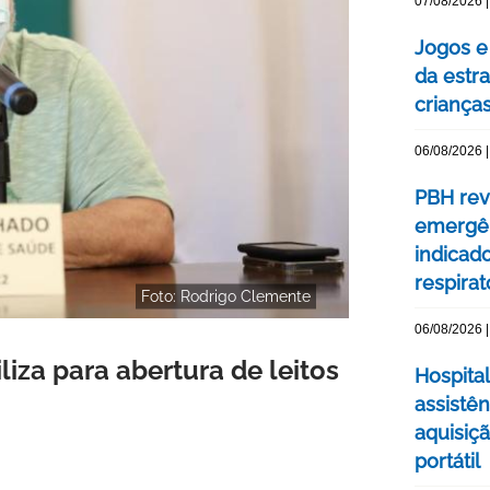
07/08/2026 |
Jogos e
da estra
criança
06/08/2026 |
PBH rev
emergên
indicad
respirat
Foto: Rodrigo Clemente
06/08/2026 |
liza para abertura de leitos
Hospital
assistê
aquisiç
portátil