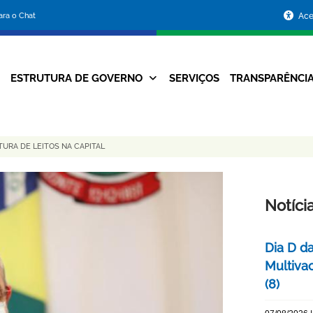
Portal
para o Chat
Ace
da
Prefeitura
ESTRUTURA DE GOVERNO
SERVIÇOS
TRANSPARÊNCI
Navegação
de
Principal
Belo
TURA DE LEITOS NA CAPITAL
Horizonte
Notíci
Dia D d
Multiva
(8)