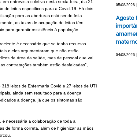
em entrevista coletiva nesta sexta-feira, dia 21
05/08/2026 |
o de leitos específicos para a Covid-19. Há dois
ização para as aberturas está sendo feita
Agosto 
almente, as taxas de ocupação de leitos têm
importâ
 para garantir assistência à população.
amament
matern
paciente é necessário que se tenha recursos
tais e eles argumentaram que não estão
04/08/2026 |
médicos da área da saúde, mas de pessoal que vai
m as contratações também estão desfalcadas”,
 318 leitos de Enfermaria Covid e 27 leitos de UTI
ipais, ainda sem resultado para a doença,
edicados à doença, já que os sintomas são
, é necessária a colaboração de toda a
s de forma correta, além de higienizar as mãos
orçou.