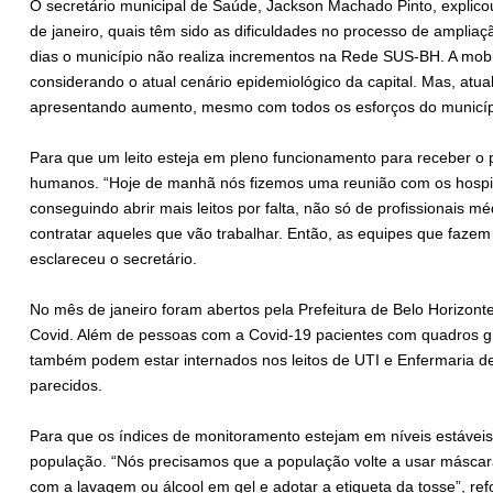
O secretário municipal de Saúde, Jackson Machado Pinto, explicou 
de janeiro, quais têm sido as dificuldades no processo de ampliaçã
dias o município não realiza incrementos na Rede SUS-BH. A mobil
considerando o atual cenário epidemiológico da capital. Mas, atu
apresentando aumento, mesmo com todos os esforços do município
Para que um leito esteja em pleno funcionamento para receber o 
humanos. “Hoje de manhã nós fizemos uma reunião com os hospi
conseguindo abrir mais leitos por falta, não só de profissionais 
contratar aqueles que vão trabalhar. Então, as equipes que faze
esclareceu o secretário.
No mês de janeiro foram abertos pela Prefeitura de Belo Horizonte
Covid. Além de pessoas com a Covid-19 pacientes com quadros gr
também podem estar internados nos leitos de UTI e Enfermaria d
parecidos.
Para que os índices de monitoramento estejam em níveis estáveis
população. “Nós precisamos que a população volte a usar máscara
com a lavagem ou álcool em gel e adotar a etiqueta da tosse”, ref