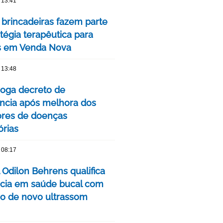
 13:41
 brincadeiras fazem parte
tégia terapêutica para
s em Venda Nova
 13:48
oga decreto de
cia após melhora dos
ores de doenças
órias
 08:17
 Odilon Behrens qualifica
ncia em saúde bucal com
ão de novo ultrassom