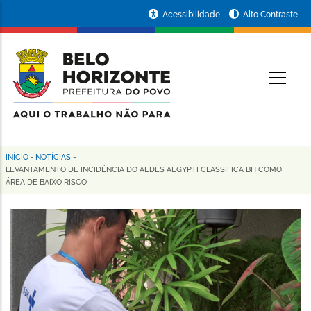
Pular
Portal
Acessibilidade
Alto Contraste
para
da
o
conteúdo
Prefeitura
O
principal
de
Belo
Horizonte
INÍCIO
-
NOTÍCIAS
-
Trilha
LEVANTAMENTO DE INCIDÊNCIA DO AEDES AEGYPTI CLASSIFICA BH COMO
ÁREA DE BAIXO RISCO
de
navegação