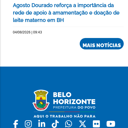
Agosto Dourado reforça a importância da
rede de apoio à amamentação e doação de
leite materno em BH
04/08/2026 | 09:43
MAIS NOTÍCIAS
Facebook
Instagram
Linkedin
Tiktok
Whatsapp
X
Flickr
Yo