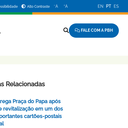
−
+
A
A
EN
PT
ES
ssibilidade
Alto Contraste
FALE COM A PBH
A
as Relacionadas
rega Praça do Papa após
e revitalização em um dos
portantes cartões-postais
al