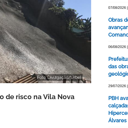
07/08/2026 |
Obras d
avançam
Comanc
06/08/2026 |
Prefeitu
das obr
geológi
Foto: Divulgação/Urbel
29/07/2026 |
o de risco na Vila Nova
PBH ava
calçada
Hipercen
Álvares