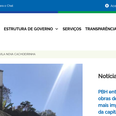
Portal
para o Chat
Ace
da
Prefeitura
ESTRUTURA DE GOVERNO
SERVIÇOS
TRANSPARÊNCI
Navegação
de
Principal
Belo
VILA NOVA CACHOEIRINHA
Horizonte
Notíci
PBH ent
obras d
mais im
da capit