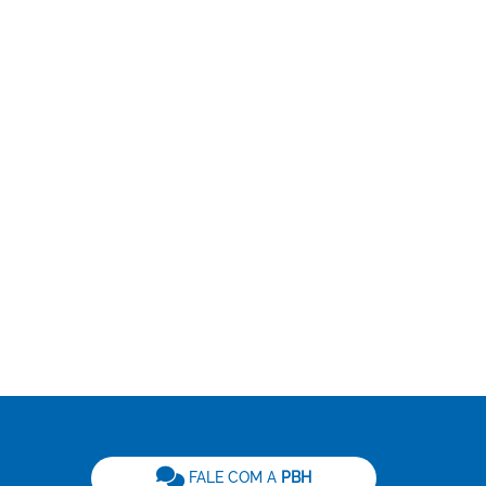
be
FALE COM A
PBH