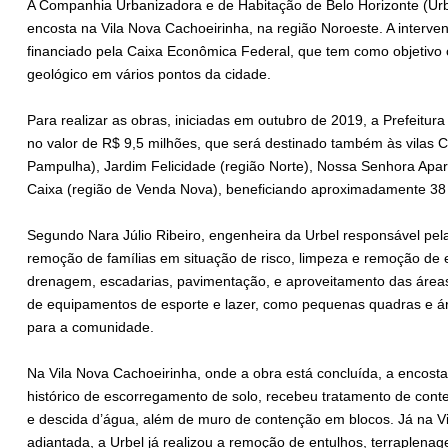
A Companhia Urbanizadora e de Habitação de Belo Horizonte (Urb
encosta na Vila Nova Cachoeirinha, na região Noroeste. A interve
financiado pela Caixa Econômica Federal, que tem como objetivo 
geológico em vários pontos da cidade.
Para realizar as obras, iniciadas em outubro de 2019, a Prefeitu
no valor de R$ 9,5 milhões, que será destinado também às vilas C
Pampulha), Jardim Felicidade (região Norte), Nossa Senhora Apa
Caixa (região de Venda Nova), beneficiando aproximadamente 38
Segundo Nara Júlio Ribeiro, engenheira da Urbel responsável pel
remoção de famílias em situação de risco, limpeza e remoção de 
drenagem, escadarias, pavimentação, e aproveitamento das área
de equipamentos de esporte e lazer, como pequenas quadras e ár
para a comunidade.
Na Vila Nova Cachoeirinha, onde a obra está concluída, a encosta
histórico de escorregamento de solo, recebeu tratamento de co
e descida d’água, além de muro de contenção em blocos. Já na Vi
adiantada, a Urbel já realizou a remoção de entulhos, terraplena