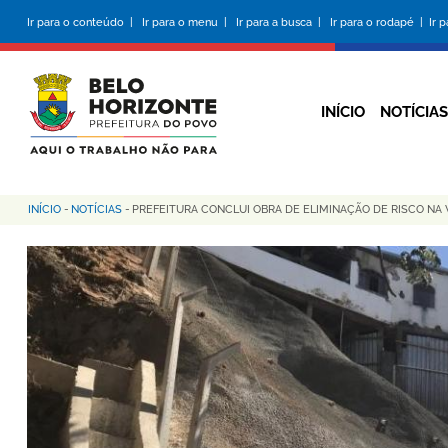
Pular
Ir para o conteúdo |
Ir para o menu |
Ir para a busca |
Ir para o rodapé |
Ir 
para
o
conteúdo
principal
INÍCIO
NOTÍCIAS
INÍCIO
-
NOTÍCIAS
-
PREFEITURA CONCLUI OBRA DE ELIMINAÇÃO DE RISCO NA 
Trilha
de
navegação