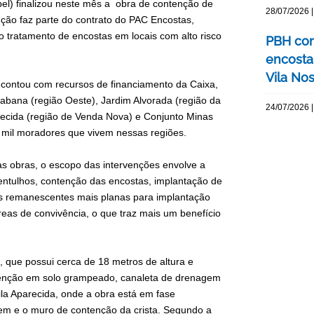
el) finalizou neste mês a obra de contenção de
28/07/2026 |
nção faz parte do contrato do PAC Encostas,
o tratamento de encostas em locais com alto risco
PBH con
encosta
Vila No
ra contou com recursos de financiamento da Caixa,
abana (região Oeste), Jardim Alvorada (região da
24/07/2026 |
recida (região de Venda Nova) e Conjunto Minas
 mil moradores que vivem nessas regiões.
as obras, o escopo das intervenções envolve a
entulhos, contenção das encostas, implantação de
s remanescentes mais planas para implantação
eas de convivência, o que traz mais um benefício
, que possui cerca de 18 metros de altura e
ntenção em solo grampeado, canaleta de drenagem
la Aparecida, onde a obra está em fase
gem e o muro de contenção da crista. Segundo a