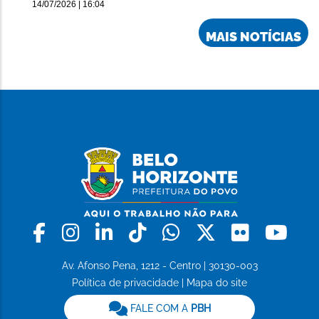
14/07/2026 | 16:04
MAIS NOTÍCIAS
Facebook
Instagram
Linkedin
Tiktok
Whatsapp
X
Flickr
Yo
Av. Afonso Pena, 1212 - Centro | 30130-003
Política de privacidade
|
Mapa do site
FALE COM A
PBH