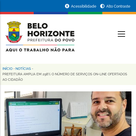
Pular
Portal
Acessibilidade
Alto Contraste
para
da
o
conteúdo
Prefeitura
O
principal
de
Belo
Horizonte
INÍCIO
-
NOTÍCIAS
-
Trilha
PREFEITURA AMPLIA EM 298% O NÚMERO DE SERVIÇOS ON-LINE OFERTADOS
AO CIDADÃO
de
navegação