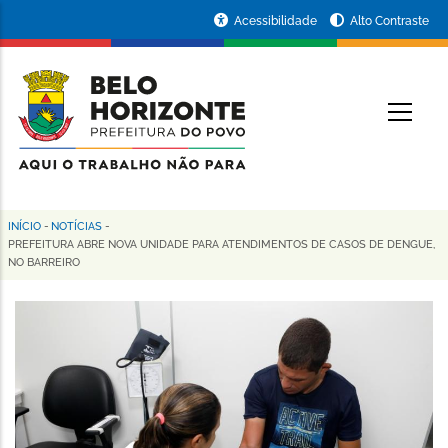
Pular
Portal
Acessibilidade
Alto Contraste
para
da
o
conteúdo
Prefeitura
O
principal
de
Belo
Horizonte
INÍCIO
-
NOTÍCIAS
-
Trilha
PREFEITURA ABRE NOVA UNIDADE PARA ATENDIMENTOS DE CASOS DE DENGUE,
NO BARREIRO
de
navegação