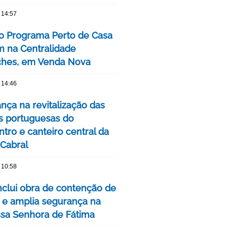
 14:57
o Programa Perto de Casa
 na Centralidade
hes, em Venda Nova
 14:46
nça na revitalização das
s portuguesas do
tro e canteiro central da
 Cabral
 10:58
clui obra de contenção de
 e amplia segurança na
ssa Senhora de Fátima