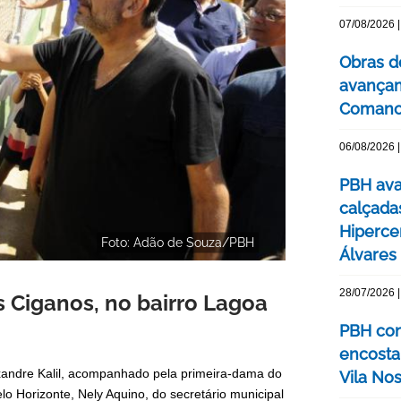
07/08/2026 |
Obras d
avançam
Comanc
06/08/2026 |
PBH ava
calçada
Hipercen
Foto: Adão de Souza/PBH
Álvares
28/07/2026 |
s Ciganos, no bairro Lagoa
PBH con
encosta
exandre Kalil, acompanhado pela primeira-dama do
Vila No
o Horizonte, Nely Aquino, do secretário municipal