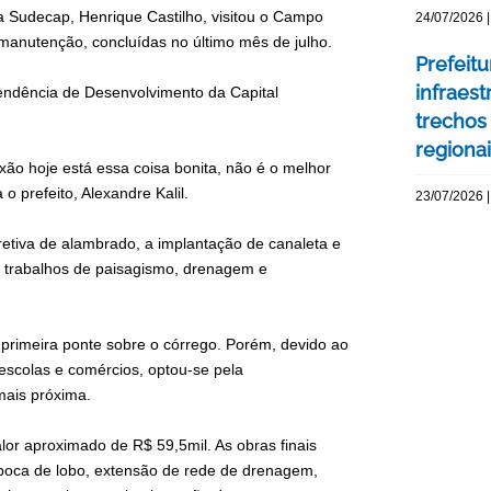
a Sudecap, Henrique Castilho, visitou o Campo
24/07/2026 |
manutenção, concluídas no último mês de julho.
Prefeit
infraes
tendência de Desenvolvimento da Capital
trechos
regiona
ixão hoje está essa coisa bonita, não é o melhor
 prefeito, Alexandre Kalil.
23/07/2026 |
etiva de alambrado, a implantação de canaleta e
os trabalhos de paisagismo, drenagem e
a primeira ponte sobre o córrego. Porém, devido ao
escolas e comércios, optou-se pela
mais próxima.
or aproximado de R$ 59,5mil. As obras finais
 boca de lobo, extensão de rede de drenagem,