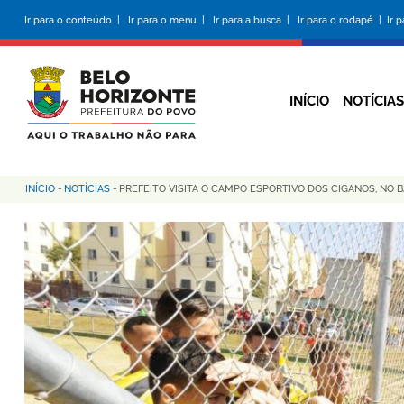
Pular
Ir para o conteúdo |
Ir para o menu |
Ir para a busca |
Ir para o rodapé |
Ir 
para
o
conteúdo
principal
INÍCIO
NOTÍCIAS
INÍCIO
-
NOTÍCIAS
-
PREFEITO VISITA O CAMPO ESPORTIVO DOS CIGANOS, NO 
Trilha
de
navegação