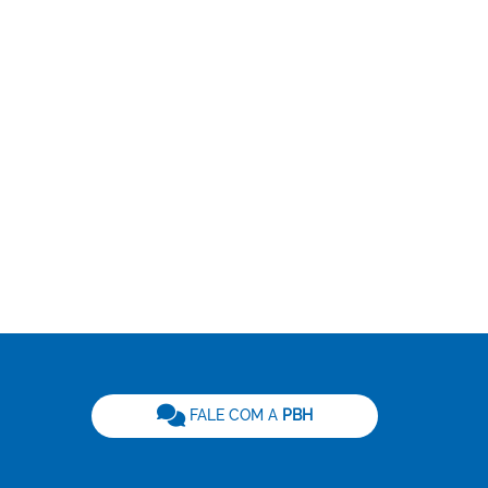
be
FALE COM A
PBH