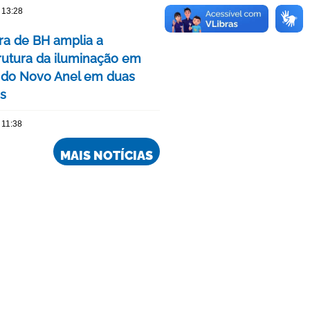
 13:28
ura de BH amplia a
trutura da iluminação em
 do Novo Anel em duas
is
 11:38
MAIS NOTÍCIAS