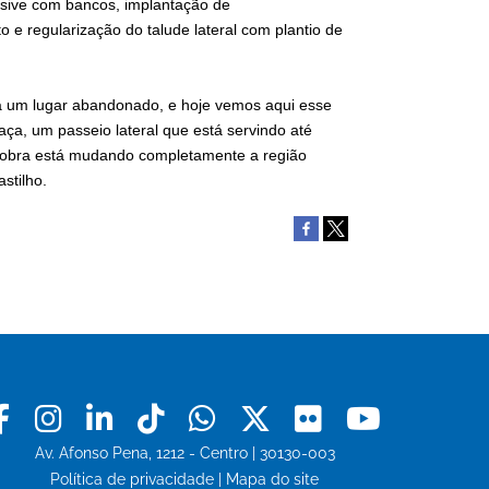
usive com bancos, implantação de
 e regularização do talude lateral com plantio de
ra um lugar abandonado, e hoje vemos aqui esse
ça, um passeio lateral que está servindo até
 obra está mudando completamente a região
stilho.
Facebook
Instagram
Linkedin
Tiktok
Whatsapp
X
Flickr
Youtu
Av. Afonso Pena, 1212 - Centro | 30130-003
Política de privacidade
|
Mapa do site