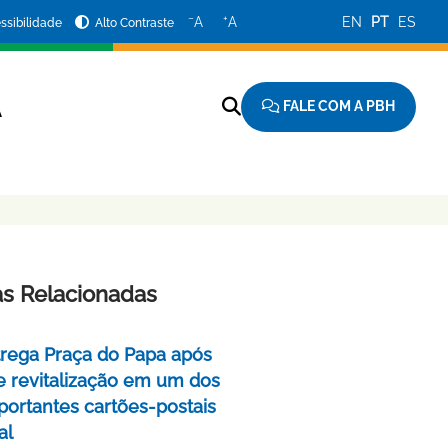
−
+
A
A
EN
PT
ES
ssibilidade
Alto Contraste
FALE COM A PBH
A
as Relacionadas
rega Praça do Papa após
e revitalização em um dos
portantes cartões-postais
al