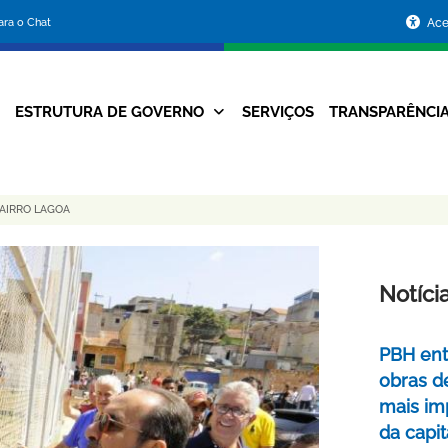
Portal
para o Chat
Ace
da
Prefeitura
ESTRUTURA DE GOVERNO
SERVIÇOS
TRANSPARÊNCI
Navegação
de
Principal
Belo
BAIRRO LAGOA
Horizonte
Notíci
PBH ent
obras d
mais im
da capit