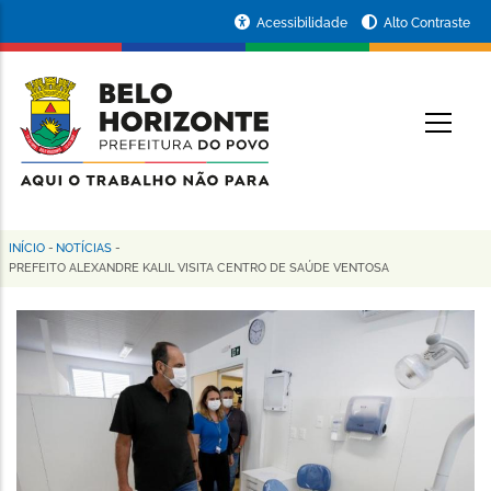
Pular
Portal
Acessibilidade
Alto Contraste
para
da
o
conteúdo
Prefeitura
O
principal
de
Belo
Horizonte
INÍCIO
-
NOTÍCIAS
-
Trilha
PREFEITO ALEXANDRE KALIL VISITA CENTRO DE SAÚDE VENTOSA
de
navegação