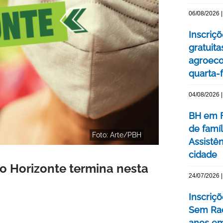
06/08/2026 |
Inscriç
gratuit
agroeco
quarta-f
04/08/2026 |
BH em F
de famí
Foto: Arte/PBH
Assistên
cidade
lo Horizonte termina nesta
24/07/2026 |
Inscriç
Sem Rac
anos e