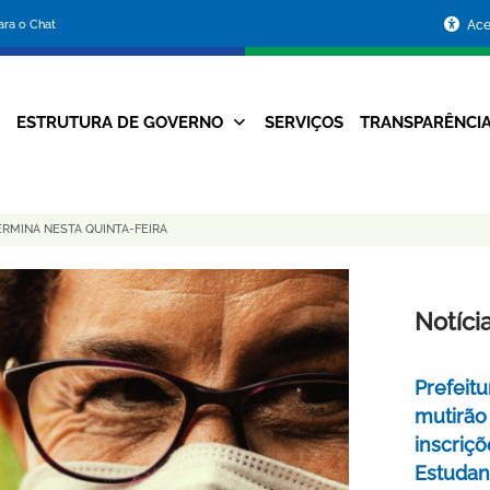
Portal
para o Chat
Ace
da
Prefeitura
ESTRUTURA DE GOVERNO
SERVIÇOS
TRANSPARÊNCI
Navegação
de
Principal
Belo
ERMINA NESTA QUINTA-FEIRA
Horizonte
Notíci
Prefeitu
mutirão
inscriç
Estudant