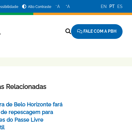
−
+
A
A
EN
PT
ES
ssibilidade
Alto Contraste
FALE COM A PBH
A
as Relacionadas
ra de Belo Horizonte fará
 de repescagem para
ões do Passe Livre
il