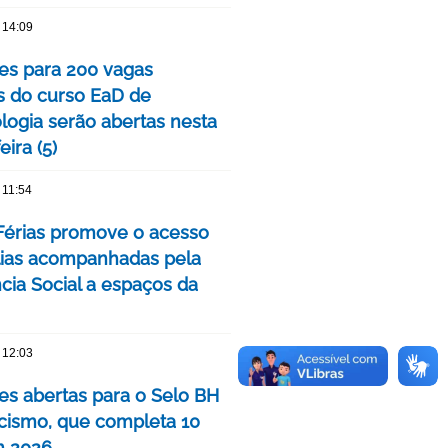
 14:09
ões para 200 vagas
as do curso EaD de
logia serão abertas nesta
eira (5)
 11:54
érias promove o acesso
lias acompanhadas pela
cia Social a espaços da
 12:03
ões abertas para o Selo BH
ismo, que completa 10
m 2026