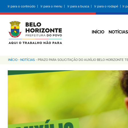
Pular
Ir para o conteúdo |
Ir para o menu |
Ir para a busca |
Ir para o rodapé |
Ir 
para
o
conteúdo
principal
INÍCIO
NOTÍCIAS
INÍCIO
-
NOTÍCIAS
-
PRAZO PARA SOLICITAÇÃO DO AUXÍLIO BELO HORIZONTE T
Trilha
de
navegação