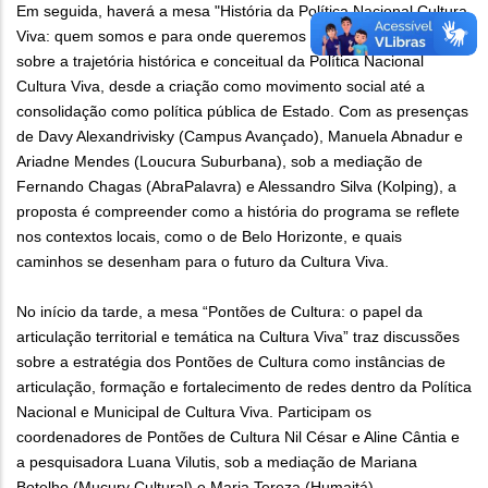
Em seguida, haverá a mesa "História da Política Nacional Cultura
Viva: quem somos e para onde queremos ir". O objetivo é refletir
sobre a trajetória histórica e conceitual da Política Nacional
Cultura Viva, desde a criação como movimento social até a
consolidação como política pública de Estado. Com as presenças
de Davy Alexandrivisky (Campus Avançado), Manuela Abnadur e
Ariadne Mendes (Loucura Suburbana), sob a mediação de
Fernando Chagas (AbraPalavra) e Alessandro Silva (Kolping), a
proposta é compreender como a história do programa se reflete
nos contextos locais, como o de Belo Horizonte, e quais
caminhos se desenham para o futuro da Cultura Viva.
No início da tarde, a mesa “Pontões de Cultura: o papel da
articulação territorial e temática na Cultura Viva” traz discussões
sobre a estratégia dos Pontões de Cultura como instâncias de
articulação, formação e fortalecimento de redes dentro da Política
Nacional e Municipal de Cultura Viva. Participam os
coordenadores de Pontões de Cultura Nil César e Aline Cântia e
a pesquisadora Luana Vilutis, sob a mediação de Mariana
Botelho (Mucury Cultural) e Maria Tereza (Humaitá).