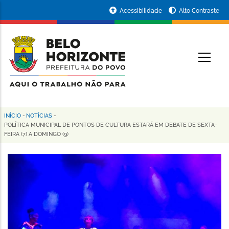
Pular
Portal
Acessibilidade
Alto Contraste
para
da
o
conteúdo
Prefeitura
O
principal
de
Belo
Horizonte
INÍCIO
-
NOTÍCIAS
-
Trilha
POLÍTICA MUNICIPAL DE PONTOS DE CULTURA ESTARÁ EM DEBATE DE SEXTA-
FEIRA (7) A DOMINGO (9)
de
navegação