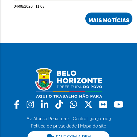
04/08/2026 | 11:03
MAIS NOTÍCIAS
Facebook
Instagram
Linkedin
Tiktok
Whatsapp
X
Flickr
Yo
Av. Afonso Pena, 1212 - Centro | 30130-003
Política de privacidade
|
Mapa do site