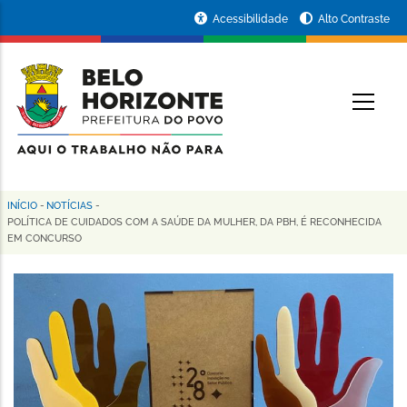
Pular
Portal
Acessibilidade
Alto Contraste
para
da
o
conteúdo
Prefeitura
O
principal
de
Belo
Horizonte
INÍCIO
-
NOTÍCIAS
-
Trilha
POLÍTICA DE CUIDADOS COM A SAÚDE DA MULHER, DA PBH, É RECONHECIDA
EM CONCURSO
de
navegação