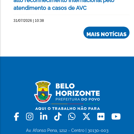
alto reconhecimento internacional pelo
atendimento a casos de AVC
31/07/2026 | 10:38
MAIS NOTÍCIAS
Facebook
Instagram
Linkedin
Tiktok
Whatsapp
X
Flickr
Yo
Av. Afonso Pena, 1212 - Centro | 30130-003