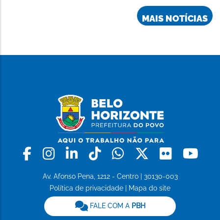
MAIS NOTÍCIAS
Facebook
Instagram
Linkedin
Tiktok
Whatsapp
X
Flickr
Yo
Av. Afonso Pena, 1212 - Centro | 30130-003
Política de privacidade
|
Mapa do site
FALE COM A
PBH