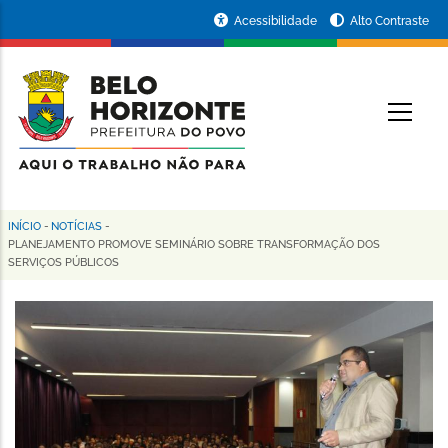
Pular
Portal
Acessibilidade
Alto Contraste
para
da
o
conteúdo
Prefeitura
O
principal
de
Belo
Horizonte
INÍCIO
-
NOTÍCIAS
-
Trilha
PLANEJAMENTO PROMOVE SEMINÁRIO SOBRE TRANSFORMAÇÃO DOS
SERVIÇOS PÚBLICOS
de
navegação