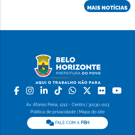
MAIS NOTÍCIAS
Facebook
Instagram
Linkedin
Tiktok
Whatsapp
X
Flickr
Yo
Av. Afonso Pena, 1212 - Centro | 30130-003
Política de privacidade
|
Mapa do site
FALE COM A
PBH