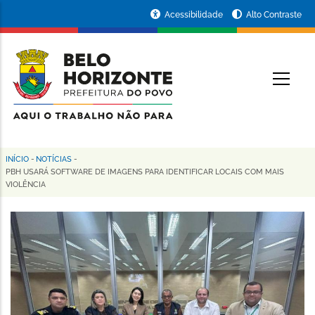
Pular
Portal
Acessibilidade
Alto Contraste
para
da
o
conteúdo
Prefeitura
O
principal
de
Belo
Horizonte
INÍCIO
-
NOTÍCIAS
-
Trilha
PBH USARÁ SOFTWARE DE IMAGENS PARA IDENTIFICAR LOCAIS COM MAIS
VIOLÊNCIA
de
navegação