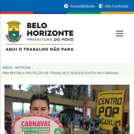
Pular
Portal
Acessibilidade
Alto Contraste
para
da
o
conteúdo
Prefeitura
O
principal
de
Belo
Horizonte
INÍCIO
-
NOTÍCIAS
-
Trilha
PBH REFORÇA PROTEÇÃO DE CRIANÇAS E ADOLESCENTES NO CARNAVAL
de
navegação