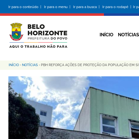
Pular
Ir para o conteúdo |
Ir para o menu |
Ir para a busca |
Ir para o rodapé |
Ir 
para
o
conteúdo
principal
INÍCIO
NOTÍCIAS
INÍCIO
-
NOTÍCIAS
-
PBH REFORÇA AÇÕES DE PROTEÇÃO DA POPULAÇÃO EM SI
Trilha
de
navegação