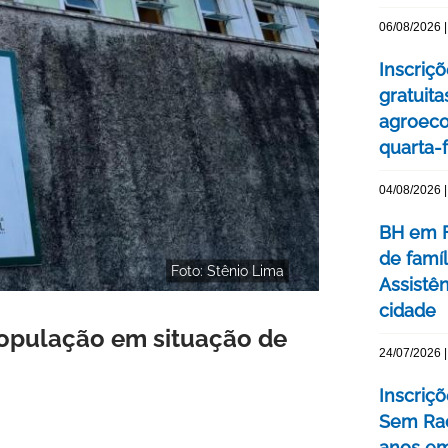
06/08/2026 |
Inscriç
gratuit
agroeco
quarta-f
04/08/2026 |
BH em F
de famí
Foto: Stênio Lima
Assistên
cidade
população em situação de
24/07/2026 |
Inscriç
Sem Rac
anos e