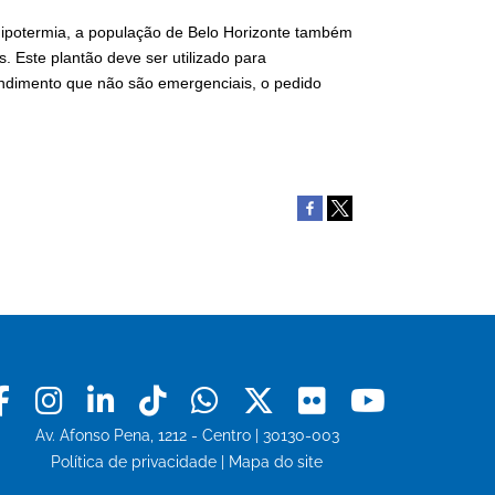
ipotermia, a população de Belo Horizonte também
. Este plantão deve ser utilizado para
endimento que não são emergenciais, o pedido
Facebook
Instagram
Linkedin
Tiktok
Whatsapp
X
Flickr
Youtu
Av. Afonso Pena, 1212 - Centro | 30130-003
Política de privacidade
|
Mapa do site