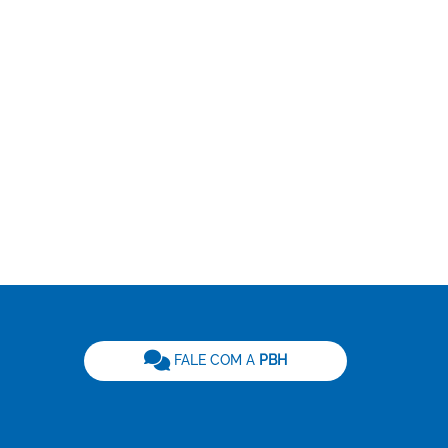
be
FALE COM A
PBH