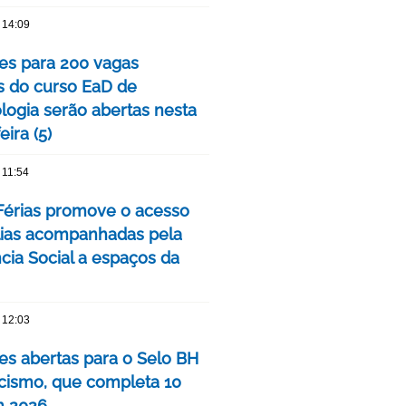
 14:09
ões para 200 vagas
as do curso EaD de
logia serão abertas nesta
eira (5)
 11:54
érias promove o acesso
lias acompanhadas pela
cia Social a espaços da
 12:03
ões abertas para o Selo BH
ismo, que completa 10
m 2026