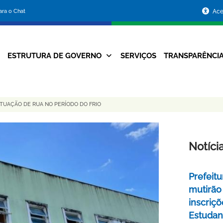
Portal
para o Chat
Ace
da
Prefeitura
ESTRUTURA DE GOVERNO
SERVIÇOS
TRANSPARÊNCI
Navegação
de
Principal
Belo
TUAÇÃO DE RUA NO PERÍODO DO FRIO
Horizonte
Notíci
Prefeitu
mutirão
inscriç
Estudant