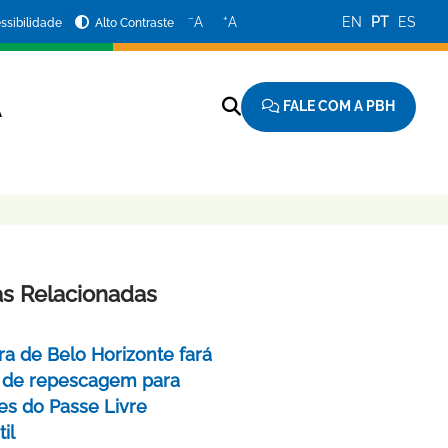
−
+
A
A
EN
PT
ES
ssibilidade
Alto Contraste
FALE COM A PBH
A
as Relacionadas
ra de Belo Horizonte fará
 de repescagem para
ões do Passe Livre
il