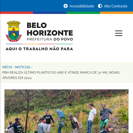
Pular
Portal
Acessibilidade
Alto Contraste
para
da
o
conteúdo
Prefeitura
O
principal
de
Belo
Horizonte
INÍCIO
-
NOTÍCIAS
-
Trilha
PBH REALIZA ÚLTIMO PLANTIO DO ANO E ATINGE MARCA DE 37 MIL NOVAS
ÁRVORES EM 2024
de
navegação