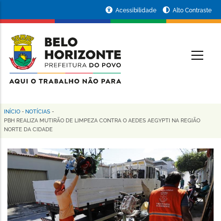
Pular
Portal
Acessibilidade
Alto Contraste
para
da
o
conteúdo
Prefeitura
O
principal
de
Belo
Horizonte
INÍCIO
-
NOTÍCIAS
-
Trilha
PBH REALIZA MUTIRÃO DE LIMPEZA CONTRA O AEDES AEGYPTI NA REGIÃO
NORTE DA CIDADE
de
navegação