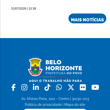
31/07/2026 | 10:38
MAIS NOTÍCIAS
Facebook
Instagram
Linkedin
Tiktok
Whatsapp
X
Flickr
Yo
Av. Afonso Pena, 1212 - Centro | 30130-003
Política de privacidade
|
Mapa do site