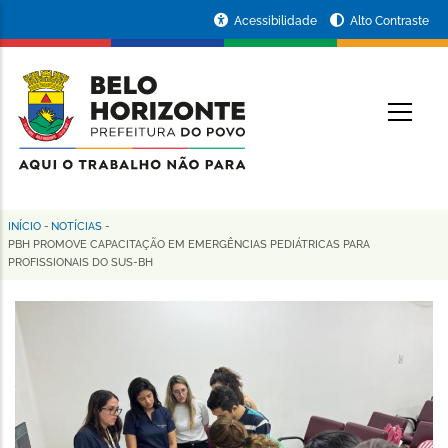
Pular
Portal
Acessibilidade
Alto Contraste
para
da
o
conteúdo
Prefeitura
O
principal
de
Belo
Horizonte
INÍCIO
-
NOTÍCIAS
-
Trilha
PBH PROMOVE CAPACITAÇÃO EM EMERGÊNCIAS PEDIÁTRICAS PARA
PROFISSIONAIS DO SUS-BH
de
navegação