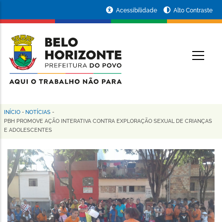
Pular
Portal
Acessibilidade
Alto Contraste
para
da
o
conteúdo
Prefeitura
O
principal
de
Belo
Horizonte
INÍCIO
-
NOTÍCIAS
-
Trilha
PBH PROMOVE AÇÃO INTERATIVA CONTRA EXPLORAÇÃO SEXUAL DE CRIANÇAS
E ADOLESCENTES
de
navegação