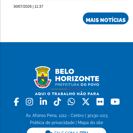
30/07/2026 | 11:37
MAIS NOTÍCIAS
Facebook
Instagram
Linkedin
Tiktok
Whatsapp
X
Flickr
Yo
Av. Afonso Pena, 1212 - Centro | 30130-003
Política de privacidade
|
Mapa do site