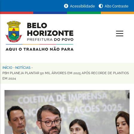
Pular
Portal
Acessibilidade
Alto Contraste
para
da
o
conteúdo
Prefeitura
O
principal
de
Belo
Horizonte
INÍCIO
-
NOTÍCIAS
-
Trilha
PBH PLANEJA PLANTAR 50 MIL ÁRVORES EM 2025 APÓS RECORDE DE PLANTIOS
EM 2024
de
navegação