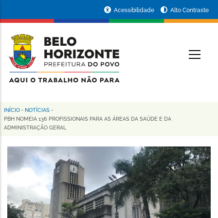
Pular
Portal
Acessibilidade
Alto Contraste
para
da
o
conteúdo
Prefeitura
O
principal
de
Belo
Horizonte
INÍCIO
-
NOTÍCIAS
-
Trilha
PBH NOMEIA 136 PROFISSIONAIS PARA AS ÁREAS DA SAÚDE E DA
ADMINISTRAÇÃO GERAL
de
navegação