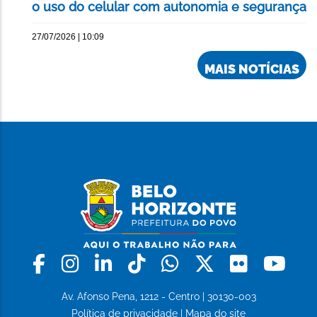
o uso do celular com autonomia e segurança
27/07/2026 | 10:09
MAIS NOTÍCIAS
Facebook
Instagram
Linkedin
Tiktok
Whatsapp
X
Flickr
Yo
Av. Afonso Pena, 1212 - Centro | 30130-003
Política de privacidade
|
Mapa do site