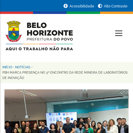
Pular
Portal
Acessibilidade
Alto Contraste
para
da
o
conteúdo
Prefeitura
O
principal
de
Belo
Horizonte
INÍCIO
-
NOTÍCIAS
-
Trilha
PBH MARCA PRESENÇA NO 3º ENCONTRO DA REDE MINEIRA DE LABORATÓRIOS
DE INOVAÇÃO
de
navegação