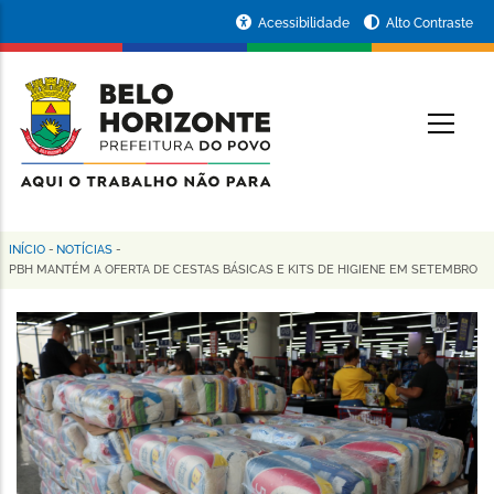
Pular
Portal
Acessibilidade
Alto Contraste
para
da
o
conteúdo
Prefeitura
O
principal
de
Belo
Horizonte
INÍCIO
-
NOTÍCIAS
-
Trilha
PBH MANTÉM A OFERTA DE CESTAS BÁSICAS E KITS DE HIGIENE EM SETEMBRO
de
navegação