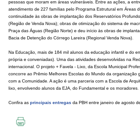
pessoas que moram em áreas vulneráveis. Entre as ações, a entre
atendimento de 227 famílias pelo Programa Estrutural em Áreas de
continuidade às obras de implantação dos Reservatórios Profundo
(Região de Venda Nova); obras de otimização do sistema de mac
Praça das Águas (Região Norte) e deu início às obras de implan
Bacia de Detenção do Córrego Lareira (Regional Venda Nova).
Na Educação, mais de 184 mil alunos da educação infantil e do e
própria e conveniadas). Uma das atividades desenvolvidas na Rede
internacional. O projeto + Favela - Lixo, da Escola Municipal Pro
concorre ao Prêmio Melhores Escolas do Mundo da organização g
com a Comunidade. A ação é uma parceria com a Escola de Arquit
lixo, envolvendo alunos da EJA, do Fundamental e os moradores
Confira as
principais entregas
da PBH entre janeiro de agosto d
IMPRIMIR
ESTA
PÁGINA