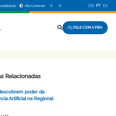
−
+
A
A
EN
PT
ES
ssibilidade
Alto Contraste
FALE COM A PBH
A
as Relacionadas
descobrem poder da
ncia Artificial na Regional