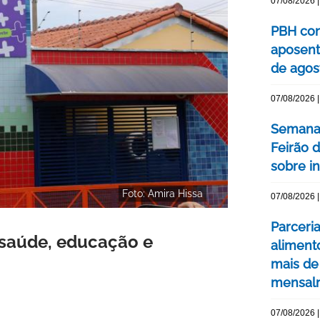
07/08/2026 |
PBH con
aposent
de agos
07/08/2026 |
Semana 
Feirão 
sobre int
Foto: Amira Hissa
07/08/2026 |
Parceri
 saúde, educação e
aliment
mais de
mensal
07/08/2026 |