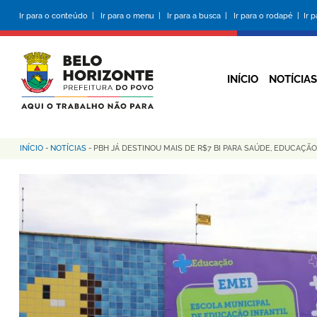
Pular
Ir para o conteúdo |
Ir para o menu |
Ir para a busca |
Ir para o rodapé |
Ir 
para
o
conteúdo
principal
INÍCIO
NOTÍCIAS
INÍCIO
-
NOTÍCIAS
-
PBH JÁ DESTINOU MAIS DE R$7 BI PARA SAÚDE, EDUCAÇÃO
Trilha
de
navegação