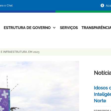
Portal
para o Chat
Ace
da
Prefeitura
ESTRUTURA DE GOVERNO
SERVIÇOS
TRANSPARÊNCI
Navegação
de
Principal
Belo
 E INFRAESTRUTURA, EM 2023
Horizonte
Notíci
Idosos 
Inteligê
Norte