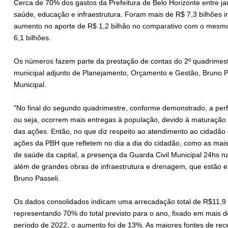
Cerca de 70% dos gastos da Prefeitura de Belo Horizonte entre j
saúde, educação e infraestrutura. Foram mais de R$ 7,3 bilhões 
aumento no aporte de R$ 1,2 bilhão no comparativo com o mesmo
6,1 bilhões.
Os números fazem parte da prestação de contas do 2º quadrimest
municipal adjunto de Planejamento, Orçamento e Gestão, Bruno P
Municipal.
"No final do segundo quadrimestre, conforme demonstrado, a perf
ou seja, ocorrem mais entregas à população, devido à maturação
das ações. Então, no que diz respeito ao atendimento ao cidadão
ações da PBH que refletem no dia a dia do cidadão, como as mais
de saúde da capital, a presença da Guarda Civil Municipal 24hs n
além de grandes obras de infraestrutura e drenagem, que estão 
Bruno Passeli.
Os dados consolidados indicam uma arrecadação total de R$11,9 
representando 70% do total previsto para o ano, fixado em mais
período de 2022, o aumento foi de 13%. As maiores fontes de rece