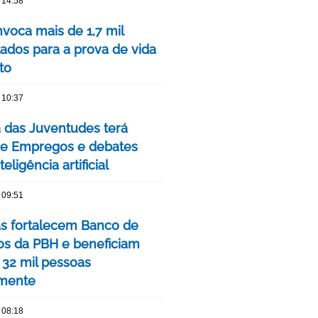
 14:58
voca mais de 1,7 mil
ados para a prova de vida
to
 10:37
das Juventudes terá
de Empregos e debates
eligência artificial
 09:51
as fortalecem Banco de
os da PBH e beneficiam
 32 mil pessoas
mente
 08:18