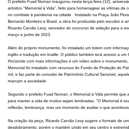
O prefeito Fuad Noman inaugurou nesta terça-feira (12), anivers
artístico “Memorial à Vida”, feito para homenagear as vítimas da 
no combate à pandemia na cidade. Instalado na Praça João Pessoa
Bernardo Monteiro e Brasil, a obra foi produzida pelo escultor e a
Ricardo Carvão Levy, vencedor do concurso de seleção para a esc
março e junho de 2023.
Além do próprio monumento, foi instalado um totem com informaç
inglês e tradução em braille. O público também terá acesso a um
Horizonte com mais informações e um vídeo sobre o monumento, s
Memorial foi instalado com recursos do Fundo de Proteção do Patr
mil, e faz parte do conceito de Patrimônio Cultural Sensível, aque
marcam a sociedade.
Segundo o prefeito Fuad Noman, o Memorial à Vida permite que 
para manter a vida de muitos sejam lembradas. “O Memorial é e
reflexão, lembrança, mas um momento de avaliar o que aconteceu
Na criação da peça, Ricardo Carvão Levy sugere o formato de u
desdobramento, porém o mantém unido em seu centro e extremid