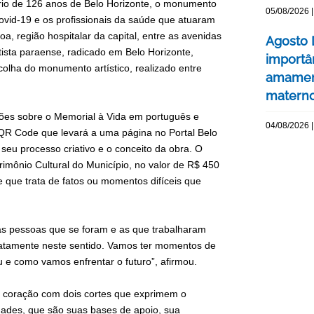
ário de 126 anos de Belo Horizonte, o monumento
05/08/2026 |
covid-19 e os profissionais da saúde que atuaram
, região hospitalar da capital, entre as avenidas
Agosto 
rtista paraense, radicado em Belo Horizonte,
importâ
olha do monumento artístico, realizado entre
amament
matern
ões sobre o Memorial à Vida em português e
04/08/2026 |
 QR Code que levará a uma página no Portal Belo
eu processo criativo e o conceito da obra. O
imônio Cultural do Município, no valor de R$ 450
le que trata de fatos ou momentos difíceis que
as pessoas que se foram e as que trabalharam
xatamente neste sentido. Vamos ter momentos de
 e como vamos enfrentar o futuro”, afirmou.
m coração com dois cortes que exprimem o
ades, que são suas bases de apoio, sua