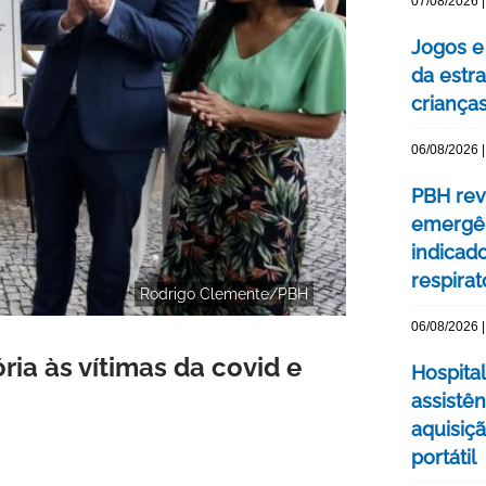
07/08/2026 |
Jogos e
da estra
criança
06/08/2026 |
PBH rev
emergên
indicad
respirat
Rodrigo Clemente/PBH
06/08/2026 |
 às vítimas da covid e
Hospital
assistê
aquisiç
portátil