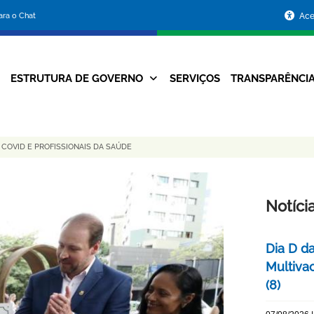
Portal
para o Chat
Ace
da
Prefeitura
ESTRUTURA DE GOVERNO
SERVIÇOS
TRANSPARÊNCI
Navegação
de
Principal
Belo
COVID E PROFISSIONAIS DA SAÚDE
Horizonte
Notíci
Dia D d
Multiva
(8)