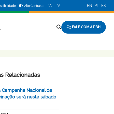
−
+
A
A
EN
PT
ES
ssibilidade
Alto Contraste
FALE COM A PBH
A
as Relacionadas
a Campanha Nacional de
cinação será neste sábado