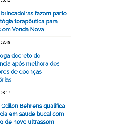
 13:41
 brincadeiras fazem parte
tégia terapêutica para
s em Venda Nova
 13:48
oga decreto de
cia após melhora dos
ores de doenças
órias
 08:17
 Odilon Behrens qualifica
ncia em saúde bucal com
ão de novo ultrassom