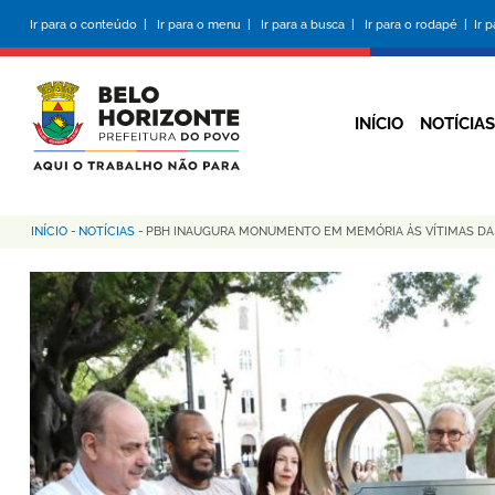
Pular
Ir para o conteúdo |
Ir para o menu |
Ir para a busca |
Ir para o rodapé |
Ir 
para
o
conteúdo
principal
INÍCIO
NOTÍCIAS
INÍCIO
-
NOTÍCIAS
-
PBH INAUGURA MONUMENTO EM MEMÓRIA ÀS VÍTIMAS DA 
Trilha
de
navegação