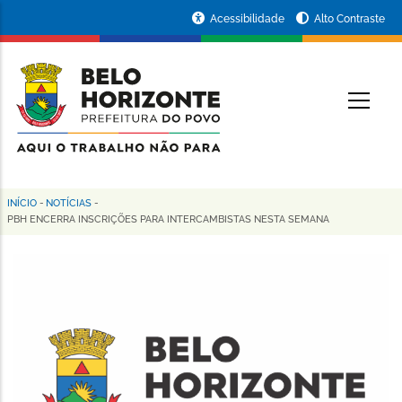
Pular
Portal
Acessibilidade
Alto Contraste
para
da
o
conteúdo
Prefeitura
O
principal
de
Belo
Horizonte
INÍCIO
-
NOTÍCIAS
-
Trilha
PBH ENCERRA INSCRIÇÕES PARA INTERCAMBISTAS NESTA SEMANA
de
navegação