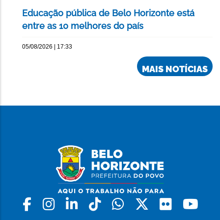
Educação pública de Belo Horizonte está
entre as 10 melhores do país
05/08/2026 | 17:33
MAIS NOTÍCIAS
Facebook
Instagram
Linkedin
Tiktok
Whatsapp
X
Flickr
Yo